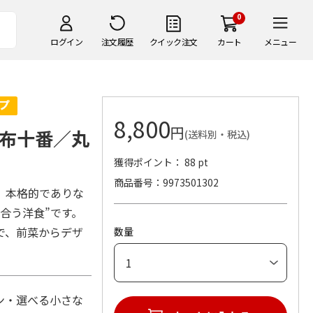
0
ログイン
注文履歴
クイック注文
カート
メニュー
8,800
円
布十番／丸
(送料別・税込)
獲得ポイント： 88 pt
商品番号
9973501302
、本格的でありな
合う洋食”です。
で、前菜からデザ
数量
】
ン・選べる小さな