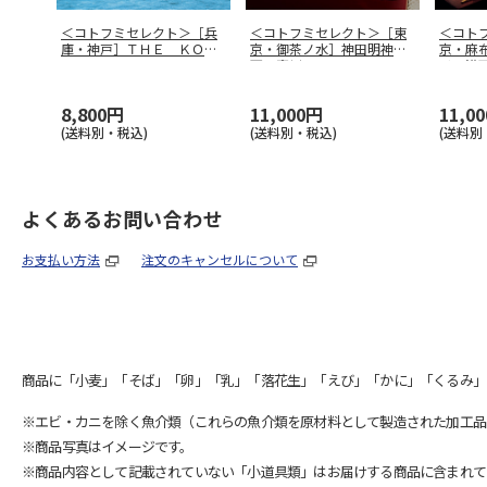
＜コトフミセレクト＞［兵
＜コトフミセレクト＞［東
＜コト
庫・神戸］ＴＨＥ ＫＯＢ
京・御茶ノ水］神田明神
京・麻
Ｅ ＣＲＵ
…
下 喜川 ラ
…
リル満
8,800円
11,000円
11,0
(送料別・税込)
(送料別・税込)
(送料別
よくあるお問い合わせ
お支払い方法
注文のキャンセルについて
商品に「小麦」「そば」「卵」「乳」「落花生」「えび」「かに」「くるみ」
※エビ・カニを除く魚介類（これらの魚介類を原材料として製造された加工品
※商品写真はイメージです。
※商品内容として記載されていない「小道具類」はお届けする商品に含まれて