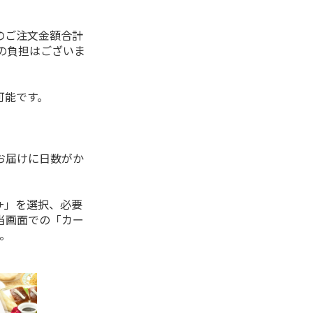
）
のご注文金額合計
代の負担はございま
可能です。
。
お届けに日数がか
+」を選択、必要
当画面での「カー
。