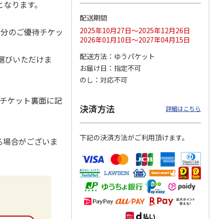
となります。
配送期間
2025年10月27日～2025年12月26日
間分のご優待チケッ
2026年01月10日～2027年04月15日
レクト
＜コトフミセレクト
＜コトフミセレクト
＜コトフミセレクト
宿／愛
＞［奈良・奈良］つ
＞［大阪・梅田］Ｔ
＞［東京・池袋］タ
配送方法
ゆうパケット
選びいただけま
大阪・
る由 ランチ／ディ
ＨＥ ＣＯＳＭＯＰ
イムズ スパ・レス
ナー
…
ＯＬ
…
タ
…
お届け日
指定不可
22,000円
11,000円
3,850円
のし
対応不可
)
(送料別・税込)
(送料別・税込)
(送料別・税込)
。チケット裏面に記
決済方法
詳細はこちら
下記の決済方法がご利用頂けます。
る場合がございま