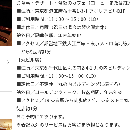
お食事・デザート・食後のカフェ（コーヒーまたは紅
■住所／東京都港区麻布十番1-3-1 アポリアビルB1F
■ご利用時間／11：30 ～ 15：00〈LO〉
■定休日／月曜（祝日の場合は翌火曜定休）
除外日／夏季休暇、年末年始他
■アクセス／都営地下鉄大江戸線・東京メトロ南北線麻
口から徒歩約1分
【丸ビル店】
■住所／東京都千代田区丸の内2-4-1 丸の内ビルディン
■ご利用時間／11：30～15：00〈LO〉
■定休日／不定休（丸の内ビルディングに準ずる）
除外日／ゴールデンウィーク、お盆期間、年末年始
■アクセス／JR 東京駅から徒歩約2 分、東京メトロ
徒歩約1分
※ご予約にて承ります。
※表記以外のサービスはお客さま負担となります。