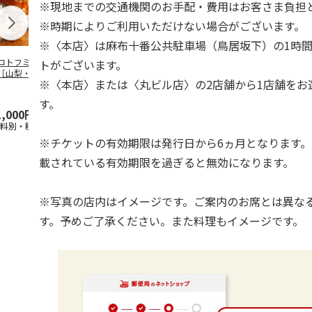
※現地までの交通機関のお手配・費用はお客さま負担
※時期によりご利用いただけない場合がございます。
※〈本店〉は麻布十番公共駐車場（鳥居坂下）の1時
コトフミセレクト
＜コトフミセレクト
＜コトフミセレクト
＜コトフミセ
トがございます。
［山梨・甲府］サ
＞［宮城・塩竃］亀
＞［三重・鳥羽］鳥
＞［東京・新
※〈本店〉または〈丸ビル店〉の2店舗から1店舗をお
ヤ シャトー・
喜寿司 ランチ／デ
羽国際ホテル ペア
知・名古屋／
・プ
…
ィナ
…
宿泊
梅田
…
す。
1,000円
22,000円
110,000円
3,300円
送料別・税込)
(送料別・税込)
(送料別・税込)
(送料別・税込
※チケットの有効期限は発行日から6ヵ月となります
載されている有効期限を過ぎると無効になります。
※写真の店内はイメージです。ご案内のお席とは異な
す。予めご了承ください。また料理もイメージです。