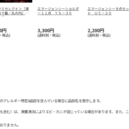
フミセレクト＞［東
エマージェンシーショルダ
エマージェンシー９点セッ
布十番／丸の内］グ
ー１１点 ＹＳ－３０
ト ＵＣ－２０
天星
…
00円
3,300円
2,200円
・税込)
(送料別・税込)
(送料別・税込)
のアレルギー特定8品目を含んでいる場合に品目名を表示します。
も含む）は、漁獲漁法によりエビ・カニが混じっている場合があります。また、こ
おりません。