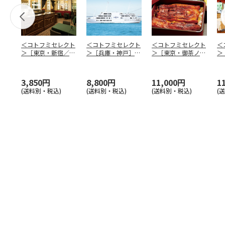
＜コトフミセレクト
＜コトフミセレクト
＜コトフミセレクト
＜
＞［東京・新宿／愛
＞［兵庫・神戸］Ｔ
＞［東京・御茶ノ
＞
知・名古屋／大阪・
ＨＥ ＫＯＢＥ Ｃ
水］神田明神下 喜
ド
梅田
…
ＲＵ
…
川 ラ
…
ド
3,850円
8,800円
11,000円
1
(送料別・税込)
(送料別・税込)
(送料別・税込)
(