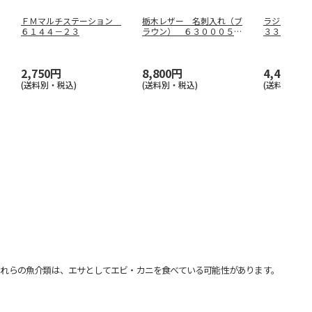
ＦＭマルチステーション
栃木レザー 名刺入れ（ブ
ラジオメー
６１４４－２３
ラウン） ６３０００５－
３３－２８
２０
2,750円
8,800円
4,400円
(送料別・税込)
(送料別・税込)
(送料別・税込
れらの魚介類は、エサとしてエビ・カニを食べている可能性があります。