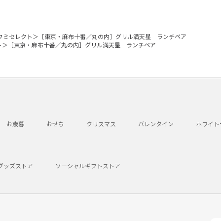
フミセレクト＞［東京・麻布十番／丸の内］グリル満天星 ランチペア
ト＞［東京・麻布十番／丸の内］グリル満天星 ランチペア
お歳暮
おせち
クリスマス
バレンタイン
ホワイト
グッズストア
ソーシャルギフトストア