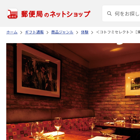
ホーム
ギフト通販
商品ジャンル
体験
＜コトフミセレクト＞［