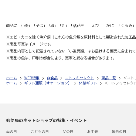
商品に「小麦」「そば」「卵」「乳」「落花生」「えび」「かに」「くるみ」
※エビ・カニを除く魚介類（これらの魚介類を原材料として製造された加工品
※商品写真はイメージです。
※商品内容として記載されていない「小道具類」はお届けする商品に含まれて
※商品の色は、印刷の都合により、実際と異なる場合があります。
ホーム
WEB特集
非食品
コトフミセレクト
商品一覧
＜コト
ホーム
ギフト通販（オケージョン）
体験ギフト
＜コトフミセレク
郵便局のネットショップの特集・イベント
母の日
こどもの日
父の日
お中元
敬老の日