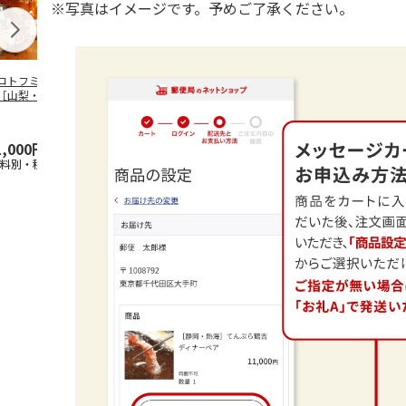
※写真はイメージです。予めご了承ください。
コトフミセレクト
＜コトフミセレクト
＜コトフミセレクト
＜コトフミセ
［山梨・甲府］サ
＞［宮城・塩竃］亀
＞［三重・鳥羽］鳥
＞［東京・新
ヤ シャトー・
喜寿司 ランチ／デ
羽国際ホテル ペア
知・名古屋／
・プ
…
ィナ
…
宿泊
梅田
…
1,000円
22,000円
110,000円
3,300円
送料別・税込)
(送料別・税込)
(送料別・税込)
(送料別・税込