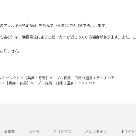
のアレルギー特定8品目を含んでいる場合に品目名を表示します。
も含む）は、漁獲漁法によりエビ・カニが混じっている場合があります。また、こ
おりません。
フミセレクト＞［兵庫・有馬］メープル有馬 日帰り温泉＋ランチペア
ト＞［兵庫・有馬］メープル有馬 日帰り温泉＋ランチペア
お歳暮
おせち
クリスマス
バレンタイン
ホワイト