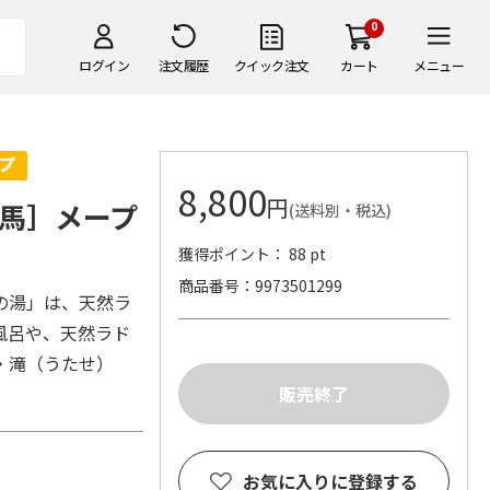
0
ログイン
注文履歴
クイック注文
カート
メニュー
8,800
円
馬］メープ
(送料別・税込)
獲得ポイント： 88 pt
商品番号
9973501299
の湯」は、天然ラ
風呂や、天然ラド
・滝（うたせ）
お気に入りに登録する