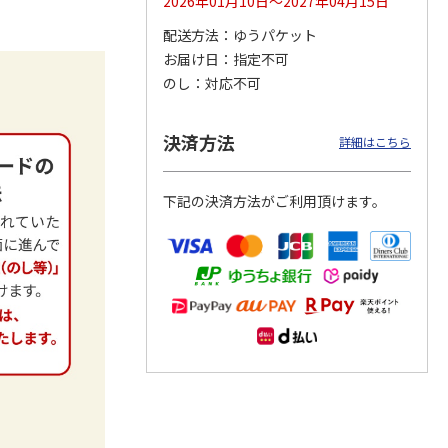
2026年01月10日～2027年04月15日
配送方法
ゆうパケット
お届け日
指定不可
のし
対応不可
レクト
＜コトフミセレクト
＜コトフミセレクト
＜コトフミセレクト
宿／愛
＞［奈良・奈良］つ
＞［大阪・梅田］Ｔ
＞［東京・池袋］タ
大阪・
る由 ランチ／ディ
ＨＥ ＣＯＳＭＯＰ
イムズ スパ・レス
ナー
…
ＯＬ
…
タ
…
決済方法
詳細はこちら
22,000円
11,000円
3,850円
)
(送料別・税込)
(送料別・税込)
(送料別・税込)
下記の決済方法がご利用頂けます。