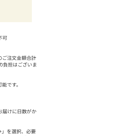
不可
）
のご注文金額合計
代の負担はございま
可能です。
。
お届けに日数がか
+」を選択、必要