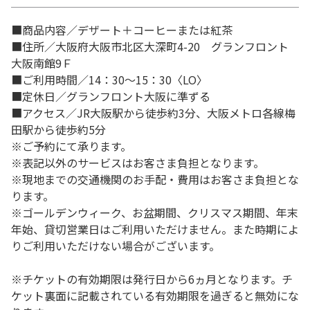
■商品内容／デザート＋コーヒーまたは紅茶
■住所／大阪府大阪市北区大深町4-20 グランフロント
大阪南館9Ｆ
■ご利用時間／14：30～15：30〈LO〉
■定休日／グランフロント大阪に準ずる
■アクセス／JR大阪駅から徒歩約3分、大阪メトロ各線梅
田駅から徒歩約5分
※ご予約にて承ります。
※表記以外のサービスはお客さま負担となります。
※現地までの交通機関のお手配・費用はお客さま負担とな
ります。
※ゴールデンウィーク、お盆期間、クリスマス期間、年末
年始、貸切営業日はご利用いただけません。また時期によ
りご利用いただけない場合がございます。
※チケットの有効期限は発行日から6ヵ月となります。チ
ケット裏面に記載されている有効期限を過ぎると無効にな