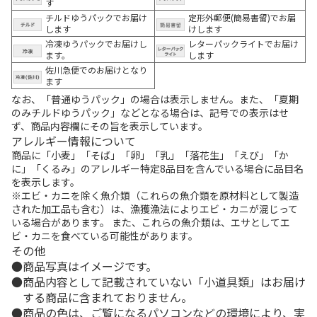
す
チルドゆうパックでお届け
定形外郵便(簡易書留)でお届
します
けします
冷凍ゆうパックでお届けし
レターパックライトでお届け
ます。
します
佐川急便でのお届けとなり
ます
なお、「普通ゆうパック」の場合は表示しません。また、「夏期
のみチルドゆうパック」などとなる場合は、記号での表示はせ
ず、商品内容欄にその旨を表示しています。
アレルギー情報について
商品に「小麦」「そば」「卵」「乳」「落花生」「えび」「か
に」「くるみ」のアレルギー特定8品目を含んでいる場合に品目名
を表示します。
※エビ・カニを除く魚介類（これらの魚介類を原材料として製造
された加工品も含む）は、漁獲漁法によりエビ・カニが混じって
いる場合があります。 また、これらの魚介類は、エサとしてエ
ビ・カニを食べている可能性があります。
その他
商品写真はイメージです。
商品内容として記載されていない「小道具類」はお届け
する商品に含まれておりません。
商品の色は、ご覧になるパソコンなどの環境により、実