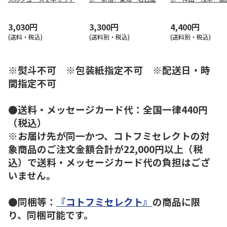
【慶事用】
大阪・梅田／福岡・博多］
イ古式マッサージ 
ビチェリン カフェペアA
ラ タイ古式マッサ
名
3,030円
3,300円
4,400円
(送料・税込)
(送料別・税込)
(送料別・税込)
※熨斗不可 ※包装紙指定不可 ※配送日・時
間指定不可
●送料・メッセージカード代：全国一律440円
（税込）
※お届け先が同一かつ、コトフミセレクトの対
象商品のご注文金額合計が22,000円以上（税
込）で送料・メッセージカード代の負担はござ
いません。
●同梱等：
『コトフミセレクト』
の商品に限
り、同梱可能です。