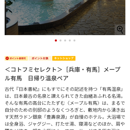
1
2
3
4
5
＜コトフミセレクト＞［兵庫・有馬］メープ
ル有馬 日帰り温泉ペア
古代『日本書紀』にもすでにその記述を持つ「有馬温泉」
は、日本最古の名泉と讃えられてきた由緒あふれる名湯。
そんな有馬の高台にたたずむ〈メープル有馬〉は、まるで
自分のための別邸のようなくつろぎと、敷地内から湧き出
す天然ラドン銀泉「豊壽泉源」が自慢のホテル。大浴場で
は全身浴、ジャグジー、打たせ湯、寝湯などのほか、肩や