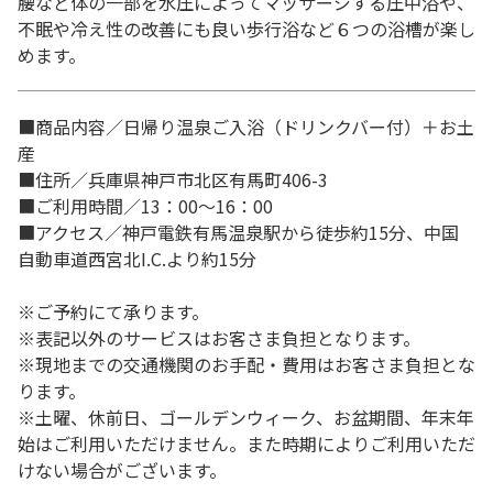
腰など体の一部を水圧によってマッサージする圧中浴や、
不眠や冷え性の改善にも良い歩行浴など６つの浴槽が楽し
めます。
■商品内容／日帰り温泉ご入浴（ドリンクバー付）＋お土
産
■住所／兵庫県神戸市北区有馬町406-3
■ご利用時間／13：00～16：00
■アクセス／神戸電鉄有馬温泉駅から徒歩約15分、中国
自動車道西宮北I.C.より約15分
※ご予約にて承ります。
※表記以外のサービスはお客さま負担となります。
※現地までの交通機関のお手配・費用はお客さま負担とな
ります。
※土曜、休前日、ゴールデンウィーク、お盆期間、年末年
始はご利用いただけません。また時期によりご利用いただ
けない場合がございます。