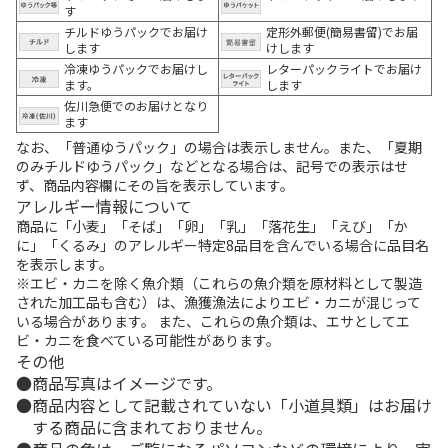
す
チルドゆうパックでお届け
定形外郵便(簡易書留)でお届
します
けします
冷凍ゆうパックでお届けし
レターパックライトでお届け
ます。
します
佐川急便でのお届けとなり
ます
なお、「普通ゆうパック」の場合は表示しません。また、「夏期
のみチルドゆうパック」などとなる場合は、記号での表示はせ
ず、商品内容欄にその旨を表示しています。
アレルギー情報について
商品に「小麦」「そば」「卵」「乳」「落花生」「えび」「か
に」「くるみ」のアレルギー特定8品目を含んでいる場合に品目名
を表示します。
※エビ・カニを除く魚介類（これらの魚介類を原材料として製造
された加工品も含む）は、漁獲漁法によりエビ・カニが混じって
いる場合があります。 また、これらの魚介類は、エサとしてエ
ビ・カニを食べている可能性があります。
その他
商品写真はイメージです。
商品内容として記載されていない「小道具類」はお届け
する商品に含まれておりません。