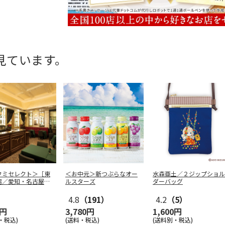
見ています。
フミセレクト＞［東
＜お中元＞新つぶらなオー
水森亜土／２ジップショル
宿／愛知・名古屋／
ルスターズ
ダーバッグ
梅田
…
4.8
（191）
4.2
（5）
0円
3,780円
1,600円
・税込)
(送料・税込)
(送料別・税込)