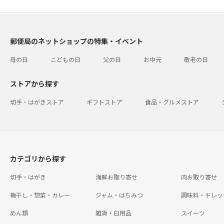
郵便局のネットショップの特集・イベント
母の日
こどもの日
父の日
お中元
敬老の日
ストアから探す
切手・はがきストア
ギフトストア
食品・グルメストア
カテゴリから探す
切手・はがき
海鮮お取り寄せ
肉お取り寄せ
梅干し・惣菜・カレー
ジャム・はちみつ
調味料・ドレッ
めん類
雑貨・日用品
スイーツ