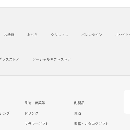
お歳暮
おせち
クリスマス
バレンタイン
ホワイト
グッズストア
ソーシャルギフトストア
果物・野菜等
乳製品
シング
ドリンク
お酒
フラワーギフト
書籍・カタログギフト