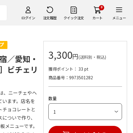
0
ログイン
注文履歴
クイック注文
カート
メニュー
3,300
円
宿／愛知・
(送料別・税込)
］ビチェリ
獲得ポイント： 33 pt
商品番号
9973501282
〉は、ニーチェやヘ
数量
ています。店名を
トチョコレートと
スについで作り、
看板メニューです。