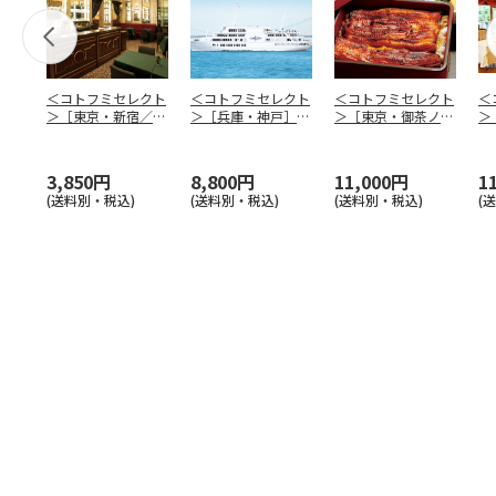
＜コトフミセレクト
＜コトフミセレクト
＜コトフミセレクト
＜
＞［東京・新宿／愛
＞［兵庫・神戸］Ｔ
＞［東京・御茶ノ
＞
知・名古屋／大阪・
ＨＥ ＫＯＢＥ Ｃ
水］神田明神下 喜
ド
梅田
…
ＲＵ
…
川 ラ
…
ド
3,850円
8,800円
11,000円
1
(送料別・税込)
(送料別・税込)
(送料別・税込)
(