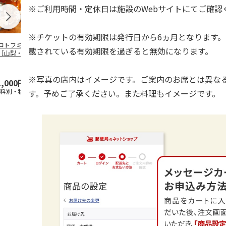
※ご利用時間・定休日は施設のWebサイトにてご確認
※チケットの有効期限は発行日から6ヵ月となります
コトフミセレクト
＜コトフミセレクト
＜コトフミセレクト
＜コトフミセ
載されている有効期限を過ぎると無効になります。
［山梨・甲府］サ
＞［宮城・塩竃］亀
＞［三重・鳥羽］鳥
＞［東京・新
ヤ シャトー・
喜寿司 ランチ／デ
羽国際ホテル ペア
知・名古屋／
・プ
…
ィナ
…
宿泊
梅田
…
※写真の店内はイメージです。ご案内のお席とは異な
1,000円
22,000円
110,000円
4,400円
送料別・税込)
(送料別・税込)
(送料別・税込)
(送料別・税込
す。予めご了承ください。また料理もイメージです。