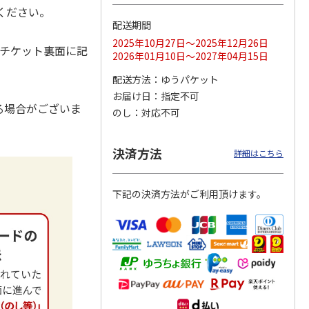
ください。
配送期間
2025年10月27日～2025年12月26日
。チケット裏面に記
2026年01月10日～2027年04月15日
レクト
＜コトフミセレクト
＜コトフミセレクト
＜コトフミセレクト
宿／愛
＞［奈良・奈良］つ
＞［東京・新宿／愛
＞［東京・池袋］タ
配送方法
ゆうパケット
大阪・
る由 ランチ／ディ
知・名古屋／大阪・
イムズ スパ・レス
ナー
…
梅田
…
タ
…
お届け日
指定不可
る場合がございま
22,000円
5,500円
3,850円
のし
対応不可
)
(送料別・税込)
(送料別・税込)
(送料別・税込)
決済方法
詳細はこちら
下記の決済方法がご利用頂けます。