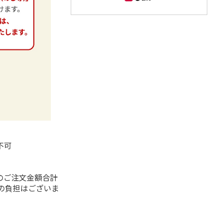
不可
）
のご注文金額合計
代の負担はございま