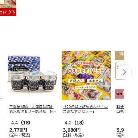
三喜屋珈琲 北海道羊蹄山
「20点以上詰め合わせ！ロ
郵便局のＷ
名水珈琲ゼリー詰合せ MC
スおたすけセット」
山県産 て
J-AE
4.4
（18）
4.0
（18）
2,770円
3,980円
5,940円
(送料・税込)
(送料・税込)
(送料・税込)