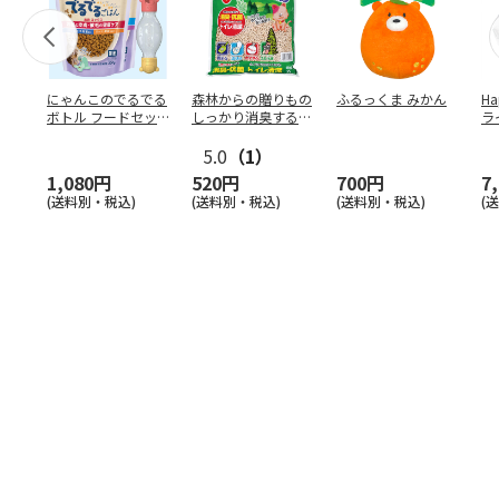
にゃんこのでるでる
森林からの贈りもの
ふるっくま みかん
Ha
ボトル フードセッ
しっかり消臭するひ
ラ
ト
のきの猫砂 7L
ー
5.0
（1）
1,080円
520円
700円
7
(送料別・税込)
(送料別・税込)
(送料別・税込)
(