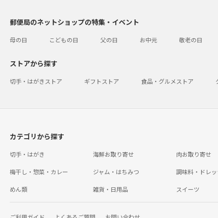
郵便局のネットショップの特集・イベント
母の日
こどもの日
父の日
お中元
敬老の日
ストアから探す
切手・はがきストア
ギフトストア
食品・グルメストア
カテゴリから探す
切手・はがき
海鮮お取り寄せ
肉お取り寄せ
梅干し・惣菜・カレー
ジャム・はちみつ
調味料・ドレッ
めん類
雑貨・日用品
スイーツ
ご利用ガイド
よくあるご質問
お問い合わせ