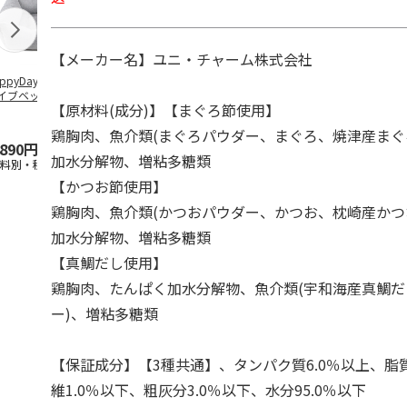
【メーカー名】ユニ・チャーム株式会社
ppyDays 2wayド
獣医師開発 ニオイ
デオトイレ 飛び散
無添加良品 
イブベッド グレ
をとる砂専用 猫ト
らない消臭・抗菌サ
ムデンタルコ
【原材料(成分)】【まぐろ節使用】
イレ ナチュラルグ
ンド 4L
ぐるぐるボー
レー
…
鶏胸肉、魚介類(まぐろパウダー、まぐろ、焼津産まぐ
,890円
1,550円
1,320円
470円
加水分解物、増粘多糖類
送料別・税込)
(送料別・税込)
(送料別・税込)
(送料別・税込
【かつお節使用】
鶏胸肉、魚介類(かつおパウダー、かつお、枕崎産かつ
加水分解物、増粘多糖類
【真鯛だし使用】
鶏胸肉、たんぱく加水分解物、魚介類(宇和海産真鯛
ー)、増粘多糖類
【保証成分】【3種共通】、タンパク質6.0％以上、脂質
維1.0％以下、粗灰分3.0％以下、水分95.0％以下