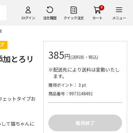
0
ログイン
注文履歴
クイック注文
カート
メニュー
g
385
円
無添加とろリ
(送料別・税込)
※配送先により送料は変動いたし
ます。
獲得ポイント： 3 pt
商品番号
9973148491
ウェットタイプお
心して猫ちゃんに