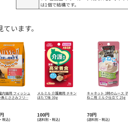
は1個で結構です。
見ています。
ll 室内猫用 フィッシュ
メルミル 介護期用 チキン
キャネット 3時のムース 
小魚とささみフリ
…
ほたて味 30g
ねこ用 ミルク仕立て 25g
0円
100円
70円
・税込)
(送料別・税込)
(送料別・税込)