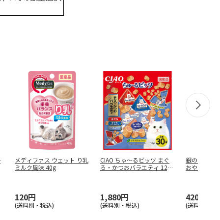
子
メディファス ウェット り乳
CIAO ちゅ～るビッツ まぐ
銀のスプーン
ミルク風味 40g
ろ・かつおバラエティ 12g
おやつ にっぽん
…
120円
1,880円
420円
(送料別・税込)
(送料別・税込)
(送料別・税込