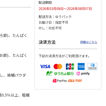
配送期間
2026年03月08日～2026年08月07日
配送方法
ゆうパック
カムカ
銀のスプーン パウ
ペット線香 虹のか
CIAO 香り立つクラ
お届け日
指定不可
ーン
チ 健康に育つ子ね
なた フルーティフ
ンキー ちゅ～る和
のし
対応不可
ン型 S
こ用 まぐろ・かつ
ローラルの香り
えBOX とりささ
…
おに
…
ろ節)、たんぱく
120円
590円
380円
決済方法
詳細はこちら
)
(送料別・税込)
(送料別・税込)
(送料別・税込)
お節)、たんぱく
下記の決済方法がご利用頂けます。
だし、焼鯛パウダ
0.5％以上、粗繊