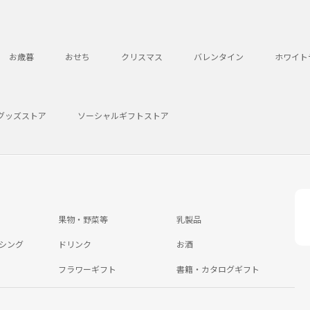
お歳暮
おせち
クリスマス
バレンタイン
ホワイト
グッズストア
ソーシャルギフトストア
果物・野菜等
乳製品
シング
ドリンク
お酒
フラワーギフト
書籍・カタログギフト