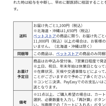
れた時は給与を中断し、早めに獣医師に相談すること
す。
お届け先ごと1,100円（税込）
※北海道・沖縄は1,650円（税込）
送料
ペットストア
の商品に限り、お届け先ごと
11,000円（税込）以上の場合は、お客様
いません。（北海道・沖縄は除く）
同梱等
この商品は、
ペットストア
の商品のみ同梱
商品はお申込み受付後、7営業日程度で発
※土日、祝日、年末年始は休業日となって
お届け
※在庫状況、天候や交通事情などによって
予定日
ことがございますので予めご了承ください
※コンビニ決済、PayEasyでのお支払い
送となります。
※11点以上、ご購入希望の場合は、カート
選択、必要数量を入力し「再計算」ボタン
備考
い。当画面での「カートに入れる」ボタン