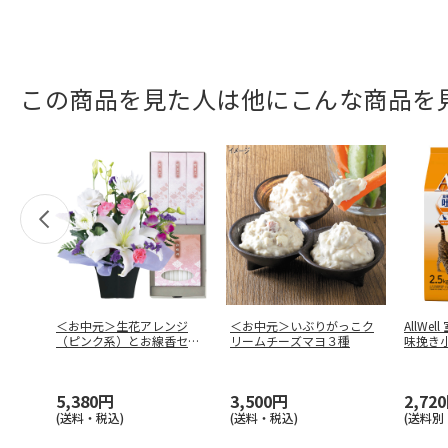
この商品を見た人は他にこんな商品を
＜お中元＞生花アレンジ
＜お中元＞いぶりがっこク
AllWe
（ピンク系）とお線香セッ
リームチーズマヨ３種
味挽き
ト
5,380円
3,500円
2,72
(送料・税込)
(送料・税込)
(送料別