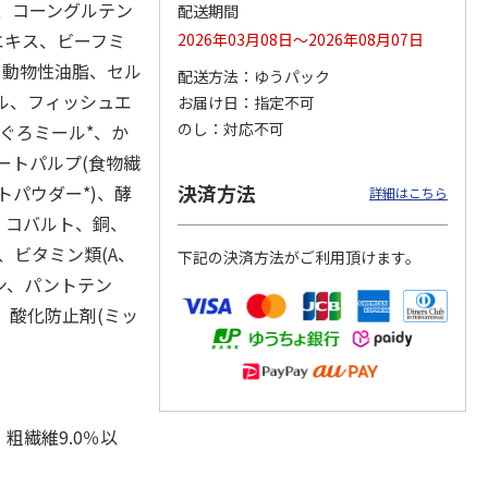
シ、コーングルテン
配送期間
エキス、ビーフミ
2026年03月08日～2026年08月07日
、動物性油脂、セル
配送方法
ゆうパック
カムカ
銀のスプーン パウ
ペット線香 虹のか
CIAO 香り立つクラ
ール、フィッシュエ
お届け日
指定不可
ーン
チ 健康に育つ子ね
なた フルーティフ
ンキー ちゅ～る和
のし
対応不可
ぐろミール*、か
ン型 S
こ用 まぐろ・かつ
ローラルの香り
えBOX とりささ
…
おに
…
ートパルプ(食物繊
120円
590円
380円
決済方法
トパウダー*)、酵
詳細はこちら
)
(送料別・税込)
(送料別・税込)
(送料別・税込)
、コバルト、銅、
、ビタミン類(A、
下記の決済方法がご利用頂けます。
シン、パントテン
、酸化防止剤(ミッ
、粗繊維9.0％以