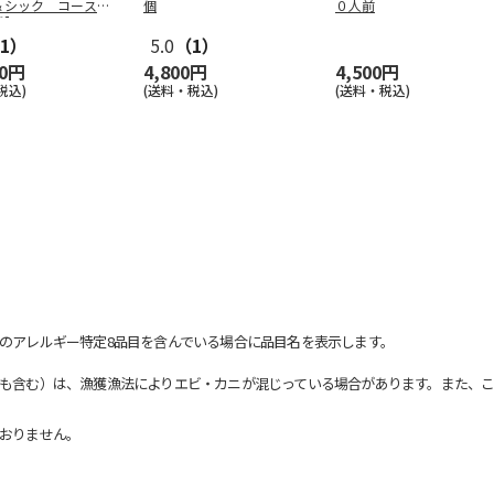
＆シック コース
個
０人前
用】
1）
5.0
（1）
00円
4,800円
4,500円
税込)
(送料・税込)
(送料・税込)
のアレルギー特定8品目を含んでいる場合に品目名を表示します。
も含む）は、漁獲漁法によりエビ・カニが混じっている場合があります。また、こ
おりません。