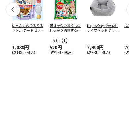
にゃんこのでるでる
森林からの贈りもの
HappyDays 2wayド
ふ
ボトル フードセッ
しっかり消臭するひ
ライブベッド グレ
ト
のきの猫砂 7L
ー
5.0
（1）
1,080円
520円
7,890円
7
(送料別・税込)
(送料別・税込)
(送料別・税込)
(