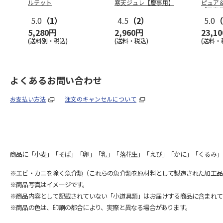
ルテット
寒天ジュレ【慶事用】
ピュア
【弔事
5.0
（1）
4.5
（2）
5.0
（
5,280円
2,960円
23,1
(送料別・税込)
(送料・税込)
(送料・
よくあるお問い合わせ
お支払い方法
注文のキャンセルについて
商品に「小麦」「そば」「卵」「乳」「落花生」「えび」「かに」「くるみ」
※エビ・カニを除く魚介類（これらの魚介類を原材料として製造された加工品
※商品写真はイメージです。
※商品内容として記載されていない「小道具類」はお届けする商品に含まれて
※商品の色は、印刷の都合により、実際と異なる場合があります。