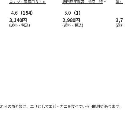
コナツ）家庭用３ｋｇ
専門店宇都宮 悟空 特製
漬）
肉餃子
4.6
（154）
5.0
（1）
3,140円
2,980円
3,750円
(送料・税込)
(送料・税込)
(送料・税込)
れらの魚介類は、エサとしてエビ・カニを食べている可能性があります。