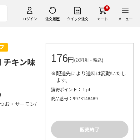
0
ログイン
注文履歴
クイック注文
カート
メニュー
176
円
猫用 チキン味
(送料別・税込)
※配送先により送料は変動いたし
ます。
獲得ポイント： 1 pt
！
商品番号
9973148489
つお・サーモン/