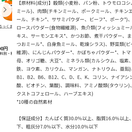
【原材料(成分)】穀類(小麦粉、パン粉、トウモロコ
ミール)、肉類(チキンミール、ポークミール、チキン
ール、チキン*、ササミパウダー、ビーフ*、ポーク*)
るっくま みかん
デオトイレ 飛び散
獣医師開発 ニオイ
無添加良品 
ロースパウダー(食物繊維源)、魚介類(フィッシュミ
らない消臭・抗菌サ
をとる砂専用 猫ト
ムデンタルコ
キス、サーモンエキス*、かつお節、煮干パウダー、ま
ンド 4L
イレ ナチュラルグ
ぐるぐるボー
レー
…
つおミール*、白身魚ミール、乾燥シラス)、野菜類(ビ
00円
1,320円
1,550円
470円
維源)、にんじんパウダー*、かぼちゃパウダー*、トマ
送料別・税込)
(送料別・税込)
(送料別・税込)
(送料別・税込
母、オリゴ糖、大豆*、ミネラル類(カルシウム、塩素
鉄、ヨウ素、カリウム、マンガン、ナトリウム、亜鉛)
B1、B2、B6、B12、C、D、E、K、コリン、ナイア
酸、ビオチン、葉酸)、調味料、アミノ酸類(タウリン)
クストコフェロール、ハーブエキス)
*10種の自然素材
【保証成分】たんぱく質30.0％以上、脂質16.0％以上
下、粗灰分7.0％以下、水分10.0％以下