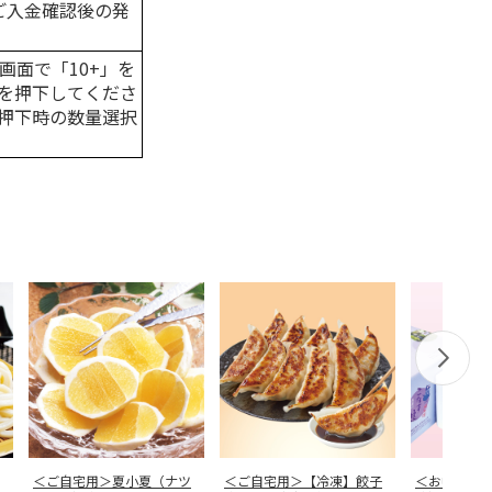
はご入金確認後の発
画面で「10+」を
を押下してくださ
押下時の数量選択
＜ご自宅用＞夏小夏（ナツ
＜ご自宅用＞【冷凍】餃子
＜お中元＞