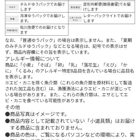
チルドゆうパックでお届け
定形外郵便(簡易書留)でお届
します
けします
冷凍ゆうパックでお届けし
レターパックライトでお届け
ます。
します
佐川急便でのお届けとなり
ます
なお、「普通ゆうパック」の場合は表示しません。また、「夏期
のみチルドゆうパック」などとなる場合は、記号での表示はせ
ず、商品内容欄にその旨を表示しています。
アレルギー情報について
商品に「小麦」「そば」「卵」「乳」「落花生」「えび」「か
に」「くるみ」のアレルギー特定8品目を含んでいる場合に品目名
を表示します。
※エビ・カニを除く魚介類（これらの魚介類を原材料として製造
された加工品も含む）は、漁獲漁法によりエビ・カニが混じって
いる場合があります。 また、これらの魚介類は、エサとしてエ
ビ・カニを食べている可能性があります。
その他
商品写真はイメージです。
商品内容として記載されていない「小道具類」はお届け
する商品に含まれておりません。
商品の色は、ご覧になるパソコンなどの環境により、実