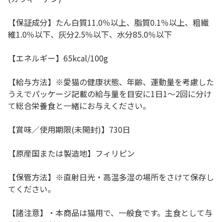
【保証成分】たん白質11.0％以上、脂質0.1％以上、粗繊
維1.0％以下、灰分2.5％以下、水分85.0％以下
【エネルギー】65kcal/100g
【給与方法】※愛猫の健康状態、年齢、運動量を考慮した
うえでパッケージ記載の給与量を目安に1日1～2回に分け
て総合栄養食と一緒にお与えください。
【賞味／使用期限(未開封)】730日
【原産国または製造地】フィリピン
【保管方法】※直射日光・高温多湿の場所をさけて保存し
てください。
【諸注意】・本商品は猫用で、一般食です。主食として与