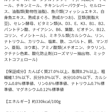
ール、チキンミール、チキンレバーパウダー)、セルロー
ス、油脂類(動物性油脂)、魚介類(フィッシュエキス、白
身魚エキス、熟成まぐろ、熟成かつお)、豆類(脱脂大
豆)、セレン酵母、ビタミン類(A、D3、E、K3、B1、B2、
パントテン酸、ナイアシン、B6、葉酸、ビオチン、B12、
コリン、イノシトール)、ミネラル類(カルシウム、リン、
ナトリウム、カリウム、塩素、鉄、コバルト、銅、マンガ
ン、亜鉛、ヨウ素)、アミノ酸類(メチオニン、タウリン)、
クチナシ色素、酸化防止剤(ローズマリー抽出物、ミック
ストコフェロール)
【保証成分】たんぱく質27.0％以上、脂質8.2％以上、粗
繊維7.5％以下、灰分9.0％以下、水分10.0％以下、カルシ
ウム0.8％標準値、リン0.6％標準値、ナトリウム0.7％標
準値、マグネシウム0.12％標準値
【エネルギー】約330kcal/100g