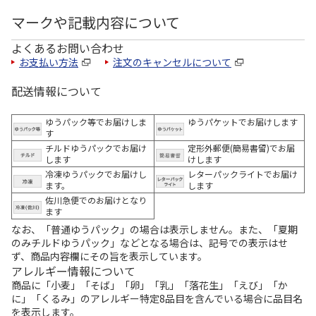
マークや記載内容について
よくあるお問い合わせ
お支払い方法
注文のキャンセルについて
配送情報について
ゆうパック等でお届けしま
ゆうパケットでお届けします
す
チルドゆうパックでお届け
定形外郵便(簡易書留)でお届
します
けします
冷凍ゆうパックでお届けし
レターパックライトでお届け
ます。
します
佐川急便でのお届けとなり
ます
なお、「普通ゆうパック」の場合は表示しません。また、「夏期
のみチルドゆうパック」などとなる場合は、記号での表示はせ
ず、商品内容欄にその旨を表示しています。
アレルギー情報について
商品に「小麦」「そば」「卵」「乳」「落花生」「えび」「か
に」「くるみ」のアレルギー特定8品目を含んでいる場合に品目名
を表示します。