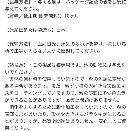
【給与方法】・与える量は、パッケージ記載の表を目安に
与えてください。
【賞味／使用期限(未開封)】18ヶ月
【原産国または製造地】日本
【保管方法】・直射日光、湿気の多い所を避け、涼しい場
所で虫等が入らないように密封してください。
【諸注意】・この製品は猫専用です。他の動物には与えな
いでください。
・天然の原材料を使用していますので、粒の色調に差異が
ある場合があります。また一粒ずつ猫の大好きな天然エキ
スをコーティングしていますので、粒の表面に多少色ムラ
ができることがありますが、品質上問題はありません。
・消化をよくするために膨化加工をしていますので、粒の
表面に穴があいたり、形状や大きさにバラツキが生じるこ
とがありますが、品質上問題はありません。安心してご使
用ください。