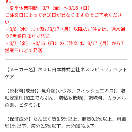
す。
・夏季休業期間：8/7（金）～8/16（日）
ご注文日によって発送日が異なりますのでご了承くださ
い。
・8/6（木）まで及び8/17（月）以降のご注文は、通常通
り7営業日ほどで発送
・8/7（金）～8/16（日）のご注文は、8/17（月）から7
営業日ほどで発送
【メーカー名】ネスレ日本株式会社ネスレピュリナペット
ケア
【原材料(成分)】魚介類(かつお、フィッシュエキス)、増
粘安定剤(加工でんぷん、増粘多糖類)、調味料、カラメル
色素、ビタミンE
【保証成分】たんぱく質8.5％以上、脂質0.2％以上、粗繊
維1％以下、灰分2.5％以下、水分88％以下