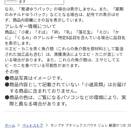
ます
なお、「普通ゆうパック」の場合は表示しません。また、「夏期
のみチルドゆうパック」などとなる場合は、記号での表示はせ
ず、商品内容欄にその旨を表示しています。
アレルギー情報について
商品に「小麦」「そば」「卵」「乳」「落花生」「えび」「か
に」「くるみ」のアレルギー特定8品目を含んでいる場合に品目名
を表示します。
※エビ・カニを除く魚介類（これらの魚介類を原材料として製造
された加工品も含む）は、漁獲漁法によりエビ・カニが混じって
いる場合があります。 また、これらの魚介類は、エサとしてエ
ビ・カニを食べている可能性があります。
その他
商品写真はイメージです。
商品内容として記載されていない「小道具類」はお届け
する商品に含まれておりません。
商品の色は、ご覧になるパソコンなどの環境により、実
際と異なる場合があります。
ホーム
ペットストア
モンプチ プチリュクスパウチ ジュレ 厳選かつお 35