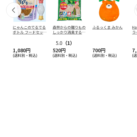
にゃんこのでるでる
森林からの贈りもの
ふるっくま みかん
Ha
ボトル フードセッ
しっかり消臭するひ
ラ
ト
のきの猫砂 7L
ー
5.0
（1）
1,080円
520円
700円
7
(送料別・税込)
(送料別・税込)
(送料別・税込)
(