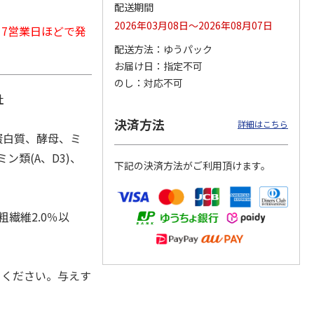
配送期間
2026年03月08日～2026年08月07日
から7営業日ほどで発
配送方法
ゆうパック
カムカ
銀のスプーン パウ
ペット線香 虹のか
CIAO 香り立つクラ
お届け日
指定不可
ーン
チ 健康に育つ子ね
なた フルーティフ
ンキー ちゅ～る和
のし
対応不可
ン型 S
こ用 まぐろ・かつ
ローラルの香り
えBOX とりささ
…
おに
…
社
120円
590円
380円
決済方法
詳細はこちら
)
(送料別・税込)
(送料別・税込)
(送料別・税込)
蛋白質、酵母、ミ
ン類(A、D3)、
下記の決済方法がご利用頂けます。
粗繊維2.0％以
てください。与えす