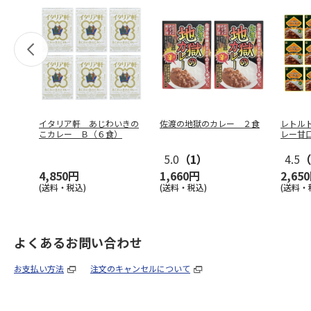
イタリア軒 あじわいきの
佐渡の地獄のカレー ２食
レトル
こカレー Ｂ（６食）
レー甘
5.0
（1）
4.5
（
4,850円
1,660円
2,65
(送料・税込)
(送料・税込)
(送料・
よくあるお問い合わせ
お支払い方法
注文のキャンセルについて