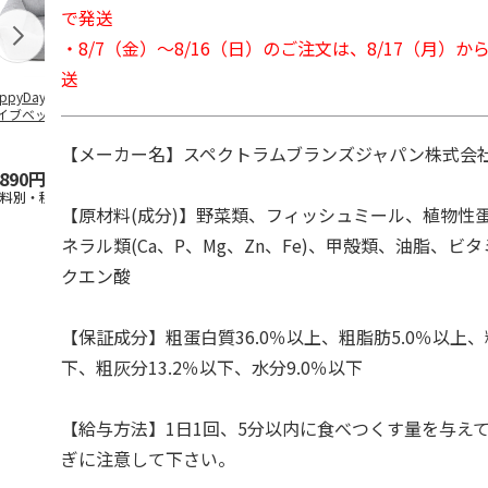
で発送
・8/7（金）～8/16（日）のご注文は、8/17（月）
送
ppyDays 2wayド
獣医師開発 ニオイ
デオトイレ 飛び散
無添加良品 
イブベッド グレ
をとる砂専用 猫ト
らない消臭・抗菌サ
ムデンタルコ
イレ ナチュラルグ
ンド 4L
ぐるぐるボー
レー
…
【メーカー名】スペクトラムブランズジャパン株式会
,890円
1,550円
1,320円
470円
送料別・税込)
(送料別・税込)
(送料別・税込)
(送料別・税込
【原材料(成分)】野菜類、フィッシュミール、植物性
ネラル類(Ca、P、Mg、Zn、Fe)、甲殻類、油脂、ビタミ
クエン酸
【保証成分】粗蛋白質36.0％以上、粗脂肪5.0％以上、
下、粗灰分13.2％以下、水分9.0％以下
【給与方法】1日1回、5分以内に食べつくす量を与え
ぎに注意して下さい。