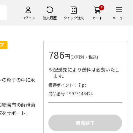
0
ログイン
注文履歴
クイック注文
カート
メニュー
786
円
(送料別・税込)
※配送先により送料は変動いたし
ます。
ンの粒子の中に永
獲得ポイント： 7 pt
商品番号
9973148424
ゴ糖含有の酵母菌
収をサポート。