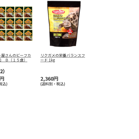
ト屋さんのビーフカ
リクガメの栄養バランスフ
口 Ｂ（１５食）
ード 1kg
2）
0円
2,360円
税込)
(送料別・税込)