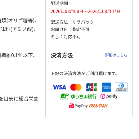
配送期間
2026年03月08日～2026年08月07日
類(オリゴ糖等)、
配送方法
ゆうパック
カムカ
銀のスプーン パウ
ペット線香 虹のか
CIAO 香り立つクラ
味料(アミノ酸)、
お届け日
指定不可
ーン
チ 健康に育つ子ね
なた フルーティフ
ンキー ちゅ～る和
のし
対応不可
ン型 S
こ用 まぐろ・かつ
ローラルの香り
えBOX とりささ
…
おに
…
120円
590円
380円
決済方法
繊維0.1％以下、
詳細はこちら
)
(送料別・税込)
(送料別・税込)
(送料別・税込)
下記の決済方法がご利用頂けます。
回を目安に総合栄養