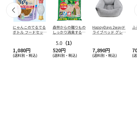
にゃんこのでるでる
森林からの贈りもの
HappyDays 2wayド
ふ
ボトル フードセッ
しっかり消臭するひ
ライブベッド グレ
ト
のきの猫砂 7L
ー
5.0
（1）
1,080円
520円
7,890円
7
(送料別・税込)
(送料別・税込)
(送料別・税込)
(