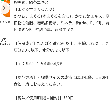
麹色素、緑茶エキス
【まぐろ本まぐろ入り】
かつお、まぐろ(本まぐろを含む)、かつお節エキス、糖
るっくま みかん
デオトイレ 飛び散
獣医師開発 ニオイ
無添加良品 
植物性油脂、増粘多糖類、ミネラル類(Na、P、Cl)、調
らない消臭・抗菌サ
をとる砂専用 猫ト
ムデンタルコ
ビタミンE、紅麹色素、緑茶エキス
ンド 4L
イレ ナチュラルグ
ぐるぐるボー
レー
…
00円
1,320円
1,550円
470円
【保証成分】たんぱく質8.5％以上、脂質0.2％以上、粗
送料別・税込)
(送料別・税込)
(送料別・税込)
(送料別・税込
灰分2.0％以下、水分89.2％以下
【エネルギー】約16kcal/袋
【給与方法】・標準サイズの成猫には1回1袋、1日2
食と一緒にお与えください。
【賞味／使用期限(未開封)】730日