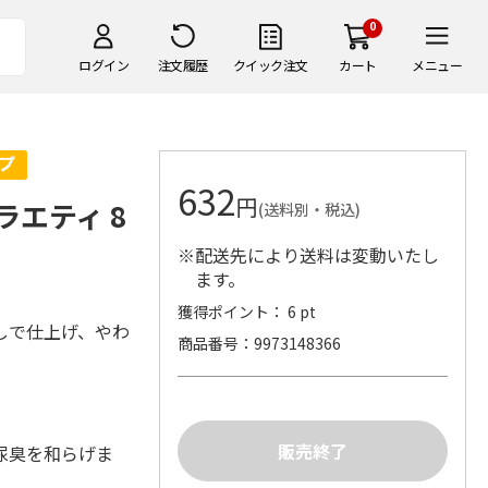
0
ログイン
注文履歴
クイック注文
カート
メニュー
632
円
ラエティ 8
(送料別・税込)
※配送先により送料は変動いたし
ます。
獲得ポイント： 6 pt
しで仕上げ、やわ
商品番号
9973148366
尿臭を和らげま