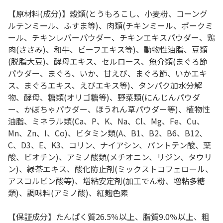
【原材料(成分)】穀類(とうもろこし、小麦粉、コーング
ルテンミール、ふすま等)、肉類(チキンミール、ポークミ
ール、チキンレバーパウダー、チキンエキスパウダー、鶏
肉(ささみ)、和牛、ビーフエキス等)、動物性油脂、豆類
(脱脂大豆)、酵母エキス、セルロース、魚介類(まぐろ節
パウダー、まぐろ、いか、甘えび、まぐろ節、いかエキ
ス、まぐろエキス、えびエキス等)、タンパク加水分解
物、酵母、糖類(オリゴ糖等)、野菜類(にんじんパウダ
ー、かぼちゃパウダー、ほうれん草パウダー等)、植物性
油脂、ミネラル類(Ca、P、K、Na、Cl、Mg、Fe、Cu、
Mn、Zn、I、Co)、ビタミン類(A、B1、B2、B6、B12、
C、D3、E、K3、コリン、ナイアシン、パントテン酸、葉
酸、ビオチン)、アミノ酸類(メチオニン、リジン、タウリ
ン)、緑茶エキス、酸化防止剤(ミックストコフェロール、
アスコルビン酸等)、増粘安定剤(加工でん粉、増粘多糖
類)、調味料(アミノ酸)、紅麹色素
【保証成分】たんぱく質26.5％以上、脂質9.0％以上、粗