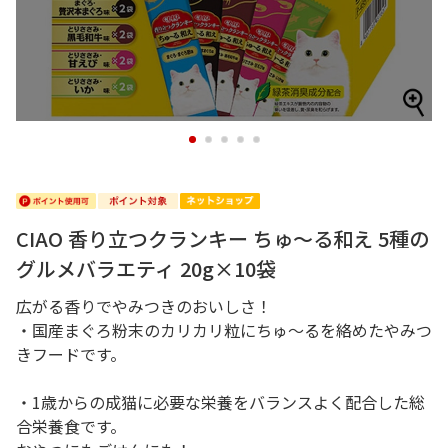
1
2
3
4
5
CIAO 香り立つクランキー ちゅ～る和え 5種の
グルメバラエティ 20g×10袋
広がる香りでやみつきのおいしさ！
・国産まぐろ粉末のカリカリ粒にちゅ～るを絡めたやみつ
きフードです。
・1歳からの成猫に必要な栄養をバランスよく配合した総
合栄養食です。