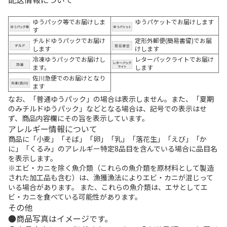
ゆうパック等でお届けしま
ゆうパケットでお届けします
す
チルドゆうパックでお届け
定形外郵便(簡易書留)でお届
します
けします
冷凍ゆうパックでお届けし
レターパックライトでお届け
ます。
します
佐川急便でのお届けとなり
ます
なお、「普通ゆうパック」の場合は表示しません。また、「夏期
のみチルドゆうパック」などとなる場合は、記号での表示はせ
ず、商品内容欄にその旨を表示しています。
アレルギー情報について
商品に「小麦」「そば」「卵」「乳」「落花生」「えび」「か
に」「くるみ」のアレルギー特定8品目を含んでいる場合に品目名
を表示します。
※エビ・カニを除く魚介類（これらの魚介類を原材料として製造
された加工品も含む）は、漁獲漁法によりエビ・カニが混じって
いる場合があります。 また、これらの魚介類は、エサとしてエ
ビ・カニを食べている可能性があります。
その他
商品写真はイメージです。