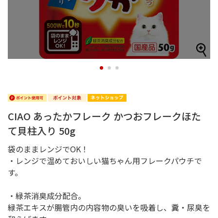
1
2
3
CIAO あったかフレーク かつおフレークほた
て貝柱入り 50g
袋のままレンジでOK！
・レンジで温めておいしい猫ちゃん用フレークパウチで
す。
・緑茶消臭成分配合。
緑茶エキスが腸管内の内容物の臭いを吸着し、糞・尿臭を