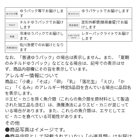
ゆうパック等でお届けしま
ゆうパケットでお届けします
す
チルドゆうパックでお届け
定形外郵便(簡易書留)でお届
します
けします
冷凍ゆうパックでお届けし
レターパックライトでお届け
ます。
します
佐川急便でのお届けとなり
ます
なお、「普通ゆうパック」の場合は表示しません。また、「夏期
のみチルドゆうパック」などとなる場合は、記号での表示はせ
ず、商品内容欄にその旨を表示しています。
アレルギー情報について
商品に「小麦」「そば」「卵」「乳」「落花生」「えび」「か
に」「くるみ」のアレルギー特定8品目を含んでいる場合に品目名
を表示します。
※エビ・カニを除く魚介類（これらの魚介類を原材料として製造
された加工品も含む）は、漁獲漁法によりエビ・カニが混じって
いる場合があります。 また、これらの魚介類は、エサとしてエ
ビ・カニを食べている可能性があります。
その他
商品写真はイメージです。
商品内容として記載されていない「小道具類」はお届け