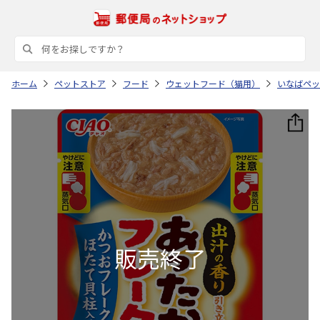
ホーム
ペットストア
フード
ウェットフード（猫用）
いなばペッ