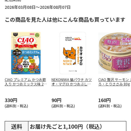
2026年03月08日～2026年08月07日
この商品を見た人は他にこんな商品も買っています
CIAO プレミアム かつお節
NEKONIWA 猫パウチ カツ
CIAO 贅沢 サーモン
入り かつおミックス味 20
オ・マグロ かつおぶし・
ろ・とりささみ 80g
0g
ささみ入り 60g
330円
90円
160円
(送料別・税込)
(送料別・税込)
(送料別・税込)
送料
お届け先ごと1,100円（税込）