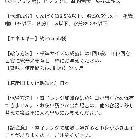
味料(アミノ酸)、ビタミンE、紅麹色素、緑茶エキス
【保証成分】たんぱく質8.5％以上、脂質0.5％以上、粗繊
維0.1％以下、灰分1.1％以下、水分89.8％以下
【エネルギー】約25kcal/袋
【給与方法】・標準サイズの成猫には1回1袋、1日2回を
目安に総合栄養食と一緒にお与えください。
【賞味／使用期限(未開封)】24ヶ月
【原産国または製造地】日本
【保管方法】・電子レンジ加熱後は蒸気口が開くため保存
できません。・お使い残りが出た場合は、他の容器に移し
替えて冷蔵庫に入れ早めにお与えください。
【諸注意】・電子レンジで加熱し過ぎると中身がふき出す
ことがありますので、ご注意ください。