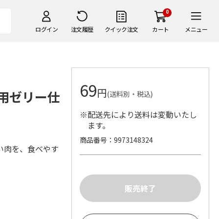
0
ログイン
注文履歴
クイック注文
カート
メニュー
69
円
上用ゼリー仕
(送料別・税込)
※配送先により送料は変動いたし
ます。
商品番号
9973148324
い肉を、食べやす