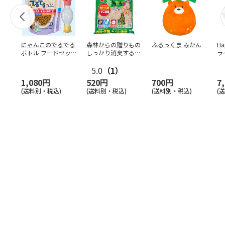
にゃんこのでるでる
森林からの贈りもの
ふるっくま みかん
Ha
ボトル フードセッ
しっかり消臭するひ
ラ
ト
のきの猫砂 7L
ー
5.0
（1）
1,080円
520円
700円
7
(送料別・税込)
(送料別・税込)
(送料別・税込)
(