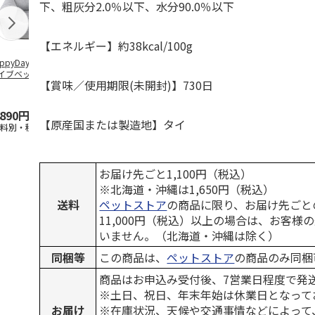
下、粗灰分2.0％以下、水分90.0％以下
【エネルギー】約38kcal/100g
ppyDays 2wayド
獣医師開発 ニオイ
デオトイレ 飛び散
無添加良品 
イブベッド グレ
をとる砂専用 猫ト
らない消臭・抗菌サ
ムデンタルコ
【賞味／使用期限(未開封)】730日
イレ ナチュラルグ
ンド 4L
ぐるぐるボー
レー
…
,890円
1,550円
1,320円
470円
【原産国または製造地】タイ
送料別・税込)
(送料別・税込)
(送料別・税込)
(送料別・税込
お届け先ごと1,100円（税込）
※北海道・沖縄は1,650円（税込）
送料
ペットストア
の商品に限り、お届け先ごと
11,000円（税込）以上の場合は、お客様
いません。（北海道・沖縄は除く）
同梱等
この商品は、
ペットストア
の商品のみ同梱
商品はお申込み受付後、7営業日程度で発
※土日、祝日、年末年始は休業日となって
お届け
※在庫状況、天候や交通事情などによって