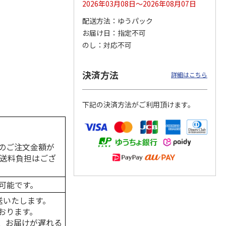
2026年03月08日～2026年08月07日
配送方法
ゆうパック
お届け日
指定不可
のし
対応不可
カムカ
銀のスプーン パウ
ペット線香 虹のか
CIAO 香り立つクラ
ーン
チ 健康に育つ子ね
なた フルーティフ
ンキー ちゅ～る和
ン型 S
こ用 まぐろ・かつ
ローラルの香り
えBOX とりささ
…
おに
…
決済方法
詳細はこちら
120円
590円
380円
)
(送料別・税込)
(送料別・税込)
(送料別・税込)
下記の決済方法がご利用頂けます。
のご注文金額が
の送料負担はござ
可能です。
送いたします。
おります。
、お届けが遅れる