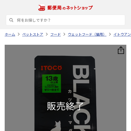
ホーム
ペットストア
フード
ウェットフード（猫用）
イトウアン