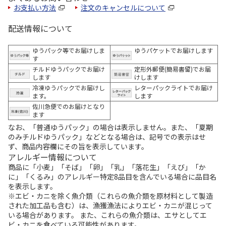
お支払い方法
注文のキャンセルについて
配送情報について
ゆうパック等でお届けしま
ゆうパケットでお届けします
す
チルドゆうパックでお届け
定形外郵便(簡易書留)でお届
します
けします
冷凍ゆうパックでお届けし
レターパックライトでお届け
ます。
します
佐川急便でのお届けとなり
ます
なお、「普通ゆうパック」の場合は表示しません。また、「夏期
のみチルドゆうパック」などとなる場合は、記号での表示はせ
ず、商品内容欄にその旨を表示しています。
アレルギー情報について
商品に「小麦」「そば」「卵」「乳」「落花生」「えび」「か
に」「くるみ」のアレルギー特定8品目を含んでいる場合に品目名
を表示します。
※エビ・カニを除く魚介類（これらの魚介類を原材料として製造
された加工品も含む）は、漁獲漁法によりエビ・カニが混じって
いる場合があります。 また、これらの魚介類は、エサとしてエ
ビ・カニを食べている可能性があります。