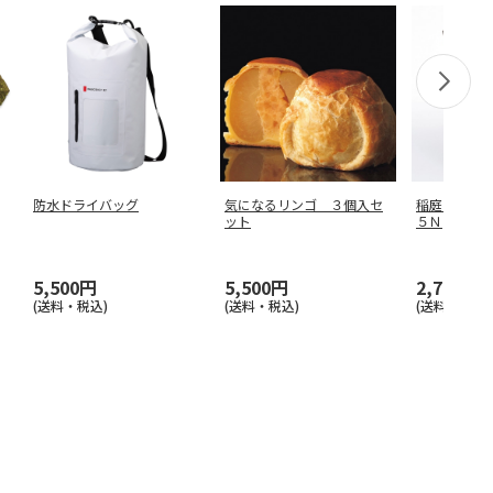
防水ドライバッグ
気になるリンゴ ３個入セ
稲庭手延う
ット
５Ｎ
5,500円
5,500円
2,700円
(送料・税込)
(送料・税込)
(送料・税込)