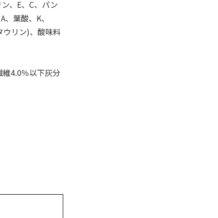
ン、E、C、パン
A、葉酸、K、
タウリン)、酸味料
繊維4.0％以下灰分