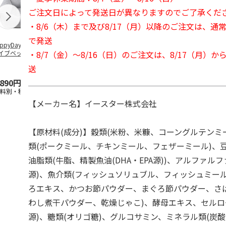
ご注文日によって発送日が異なりますのでご了承くだ
・8/6（木）まで及び8/17（月）以降のご注文は、通
で発送
ppyDays 2wayド
獣医師開発 ニオイ
デオトイレ 飛び散
無添加良品 
・8/7（金）～8/16（日）のご注文は、8/17（月）
イブベッド グレ
をとる砂専用 猫ト
らない消臭・抗菌サ
ムデンタルコ
イレ ナチュラルグ
ンド 4L
ぐるぐるボー
送
レー
…
,890円
1,550円
1,320円
470円
送料別・税込)
(送料別・税込)
(送料別・税込)
(送料別・税込
【メーカー名】イースター株式会社
【原材料(成分)】穀類(米粉、米糠、コーングルテンミ
類(ポークミール、チキンミール、フェザーミール)、豆
油脂類(牛脂、精製魚油(DHA・EPA源))、アルファル
源)、魚介類(フィッシュソリュブル、フィッシュミー
ろエキス、かつお節パウダー、まぐろ節パウダー、さ
わし煮干パウダー、乾燥じゃこ)、酵母エキス、セルロ
源)、糖類(オリゴ糖)、グルコサミン、ミネラル類(炭