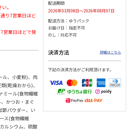
配送期間
さい。
2026年03月08日～2026年08月07日
常通り7営業日ほど
配送方法
ゆうパック
カムカ
銀のスプーン パウ
ペット線香 虹のか
CIAO 香り立つクラ
お届け日
指定不可
から7営業日ほどで発
ーン
チ 健康に育つ子ね
なた フルーティフ
ンキー ちゅ～る和
のし
対応不可
ン型 S
こ用 まぐろ・かつ
ローラルの香り
えBOX とりささ
…
おに
…
120円
590円
380円
決済方法
詳細はこちら
)
(送料別・税込)
(送料別・税込)
(送料別・税込)
下記の決済方法がご利用頂けます。
ール、小麦粉)、肉
類(乾燥おから)、
ファミール(食物繊維
ル、かつお・まぐ
ば節パウダー、い
ース(食物繊維
酸カルシウム、硫酸