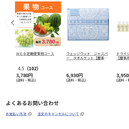
ＷＥＢ定期便果物コース
ウェッジウッド ジャスパ
ドライ
ー タオルケット【慶事
【慶事
用】
4.5
（102）
3,780円
6,930円
3,95
(送料・税込)
(送料・税込)
(送料・
よくあるお問い合わせ
お支払い方法
注文のキャンセルについて