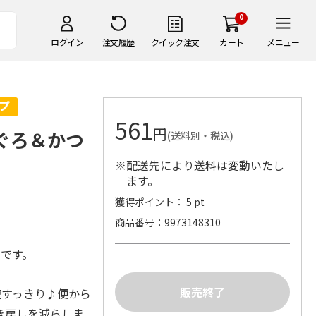
0
ログイン
注文履歴
クイック注文
カート
メニュー
561
円
まぐろ＆かつ
(送料別・税込)
※配送先により送料は変動いたし
ます。
獲得ポイント： 5 pt
商品番号
9973148310
」です。
腹すっきり♪便から
き戻しを減らしま