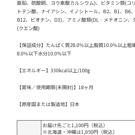
亜鉛、硫酸銅、ヨウ素酸カルシウム)、ビタミン類(コリ
トテン酸、ナイアシン、イノシトール、B2、B1、B6、
B12、ビオチン、D3)、アミノ酸類(DL‐メチオニン、
(クエン酸)
【保証成分】たんぱく質28.0％以上脂質10.0％以上粗
8.0％以下水分10.0％以下
【エネルギー】330kcal以上/100g
【賞味／使用期限(未開封)】18ヶ月
【原産国または製造地】日本
お届け先ごと1,100円（税込）
※北海道・沖縄は1,650円（税込）