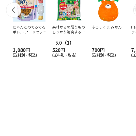
にゃんこのでるでる
森林からの贈りもの
ふるっくま みかん
Ha
ボトル フードセッ
しっかり消臭するひ
ラ
ト
のきの猫砂 7L
ー
5.0
（1）
1,080円
520円
700円
7
(送料別・税込)
(送料別・税込)
(送料別・税込)
(