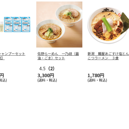
シャンプーセット
佐野らーめん 一乃胡（醤
新潟 麺屋あごすけ塩とん
用】
油・ごま）セット
こつラーメン ３食
4.5
（2）
0円
3,300円
1,780円
税込)
(送料・税込)
(送料・税込)