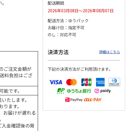
い。
配送期間
2026年03月08日～2026年08月07日
配送方法
ゆうパック
カムカ
銀のスプーン パウ
ペット線香 虹のか
CIAO 香り立つクラ
お届け日
指定不可
ーン
チ 健康に育つ子ね
なた フルーティフ
ンキー ちゅ～る和
のし
対応不可
ン型 S
こ用 まぐろ・かつ
ローラルの香り
えBOX とりささ
…
おに
…
120円
590円
380円
決済方法
詳細はこちら
)
(送料別・税込)
(送料別・税込)
(送料別・税込)
のご注文金額が
下記の決済方法がご利用頂けます。
の送料負担はござ
可能です。
送いたします。
おります。
、お届けが遅れる
。
はご入金確認後の発