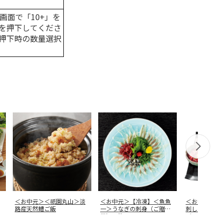
画面で「10+」を
を押下してくださ
押下時の数量選択
＜お中元＞＜祇園丸山＞淡
＜お中元＞【冷凍】＜魚魚
＜お中元＞
路産天然鱧ご飯
一＞うなぎの刺身（ご贈答
刺し５種と
用）１枚入
バラ