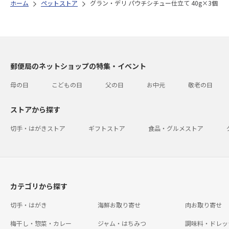
ホーム
ペットストア
グラン・デリ パウチシチュー仕立て 40g×3個
郵便局のネットショップの特集・イベント
母の日
こどもの日
父の日
お中元
敬老の日
ストアから探す
切手・はがきストア
ギフトストア
食品・グルメストア
カテゴリから探す
切手・はがき
海鮮お取り寄せ
肉お取り寄せ
梅干し・惣菜・カレー
ジャム・はちみつ
調味料・ドレッ