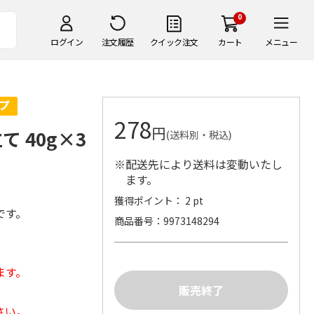
0
ログイン
注文履歴
クイック注文
カート
メニュー
278
円
 40g×3
(送料別・税込)
※配送先により送料は変動いたし
ます。
獲得ポイント： 2 pt
です。
商品番号
9973148294
ます。
さい。