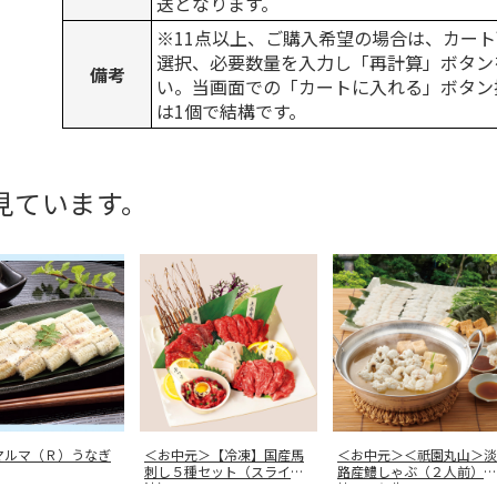
送となります。
※11点以上、ご購入希望の場合は、カート
選択、必要数量を入力し「再計算」ボタン
備考
い。当画面での「カートに入れる」ボタン
は1個で結構です。
見ています。
マルマ（Ｒ）うなぎ
＜お中元＞【冷凍】国産馬
＜お中元＞＜祇園丸山＞淡
刺し５種セット（スライス
路産鱧しゃぶ（２人前）と
済）
枝豆入り生
…