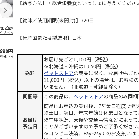
【給与方法】・総合栄養食といっしょに与えてくださ
【賞味／使用期限(未開封)】720日
ppyDays 2wayド
獣医師開発 ニオイ
デオトイレ 飛び散
無添加良品 
イブベッド グレ
をとる砂専用 猫ト
らない消臭・抗菌サ
ムデンタルコ
【原産国または製造地】日本
イレ ナチュラルグ
ンド 4L
ぐるぐるボー
レー
…
,890円
1,550円
1,320円
470円
送料別・税込)
(送料別・税込)
(送料別・税込)
(送料別・税込
お届け先ごと1,100円（税込）
※北海道・沖縄は1,650円（税込）
送料
ペットストア
の商品に限り、お届け先ごと
11,000円（税込）以上の場合は、お客様
いません。（北海道・沖縄は除く）
同梱等
この商品は、
ペットストア
の商品のみ同梱
商品はお申込み受付後、7営業日程度で発
※土日、祝日、年末年始は休業日となって
お届け
※在庫状況、天候や交通事情などによって
予定日
ことがございますので予めご了承ください
※コンビニ決済、PayEasyでのお支払い