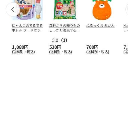
にゃんこのでるでる
森林からの贈りもの
ふるっくま みかん
Ha
ボトル フードセッ
しっかり消臭するひ
ラ
ト
のきの猫砂 7L
ー
5.0
（1）
1,080円
520円
700円
7
(送料別・税込)
(送料別・税込)
(送料別・税込)
(