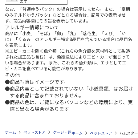
ます
なお、「普通ゆうパック」の場合は表示しません。また、「夏期
のみチルドゆうパック」などとなる場合は、記号での表示はせ
ず、商品内容欄にその旨を表示しています。
アレルギー情報について
商品に「小麦」「そば」「卵」「乳」「落花生」「えび」「か
に」「くるみ」のアレルギー特定8品目を含んでいる場合に品目名
を表示します。
※エビ・カニを除く魚介類（これらの魚介類を原材料として製造
された加工品も含む）は、漁獲漁法によりエビ・カニが混じって
いる場合があります。 また、これらの魚介類は、エサとしてエ
ビ・カニを食べている可能性があります。
その他
商品写真はイメージです。
商品内容として記載されていない「小道具類」はお届け
する商品に含まれておりません。
商品の色は、ご覧になるパソコンなどの環境により、実
際と異なる場合があります。
ホーム
ペットストア
ケージ・飼育その他用品
餌やり・水やり用品（
ホーム
ペットストア
ハムスター