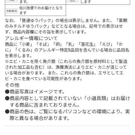
ます。
します
佐川急便でのお届けとなり
ます
なお、「普通ゆうパック」の場合は表示しません。また、「夏期
のみチルドゆうパック」などとなる場合は、記号での表示はせ
ず、商品内容欄にその旨を表示しています。
アレルギー情報について
商品に「小麦」「そば」「卵」「乳」「落花生」「えび」「か
に」「くるみ」のアレルギー特定8品目を含んでいる場合に品目名
を表示します。
※エビ・カニを除く魚介類（これらの魚介類を原材料として製造
された加工品も含む）は、漁獲漁法によりエビ・カニが混じって
いる場合があります。 また、これらの魚介類は、エサとしてエ
ビ・カニを食べている可能性があります。
その他
商品写真はイメージです。
商品内容として記載されていない「小道具類」はお届け
する商品に含まれておりません。
商品の色は、ご覧になるパソコンなどの環境により、実
際と異なる場合があります。