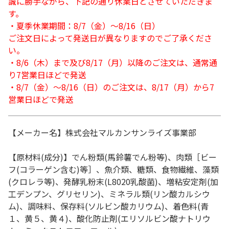
誠に勝手ながら、下記の通り休業日とさせていただきま
す。
・夏季休業期間：8/7（金）～8/16（日）
ご注文日によって発送日が異なりますのでご了承くださ
い。
・8/6（木）まで及び8/17（月）以降のご注文は、通常通
り7営業日ほどで発送
・8/7（金）～8/16（日）のご注文は、8/17（月）から7
営業日ほどで発送
【メーカー名】株式会社マルカンサンライズ事業部
【原材料(成分)】でん粉類(馬鈴薯でん粉等)、肉類［ビー
フ(コラーゲン含む)等］、魚介類、糖類、食物繊維、藻類
(クロレラ等)、発酵乳粉末(L8020乳酸菌)、増粘安定剤(加
工デンプン、グリセリン)、ミネラル類(リン酸カルシウ
ム)、調味料、保存料(ソルビン酸カリウム)、着色料(青
１、黄５、黄４)、酸化防止剤(エリソルビン酸ナトリウ