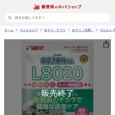
ホーム
ペットストア
おやつ・サプリ
おやつ（犬用）
マルカン 