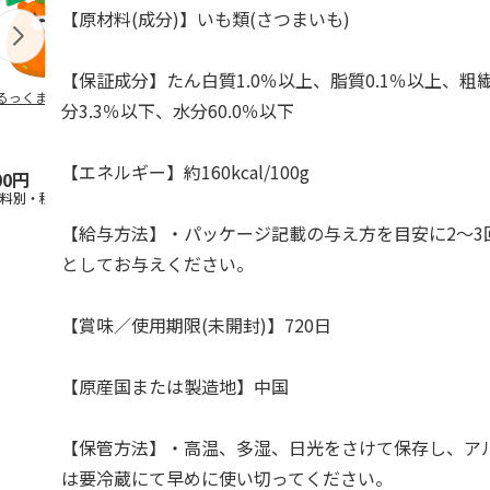
【原材料(成分)】いも類(さつまいも)
【保証成分】たん白質1.0％以上、脂質0.1％以上、粗繊
るっくま みかん
デオトイレ 飛び散
獣医師開発 ニオイ
無添加良品 
分3.3％以下、水分60.0％以下
らない消臭・抗菌サ
をとる砂専用 猫ト
ムデンタルコ
ンド 4L
イレ ナチュラルグ
ぐるぐるボー
レー
…
【エネルギー】約160kcal/100g
00円
1,320円
1,550円
470円
送料別・税込)
(送料別・税込)
(送料別・税込)
(送料別・税込
【給与方法】・パッケージ記載の与え方を目安に2～3
としてお与えください。
【賞味／使用期限(未開封)】720日
【原産国または製造地】中国
【保管方法】・高温、多湿、日光をさけて保存し、ア
は要冷蔵にて早めに使い切ってください。