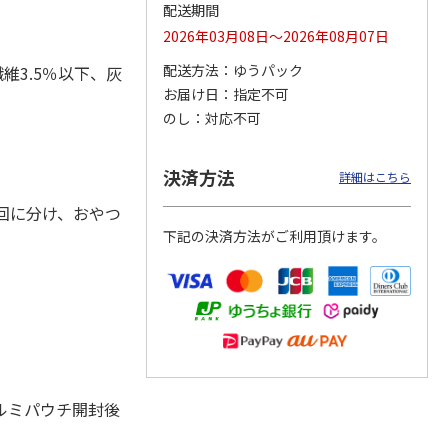
配送期間
2026年03月08日～2026年08月07日
配送方法
ゆうパック
維3.5％以下、灰
カムカ
銀のスプーン パウ
ペット線香 虹のか
CIAO 香り立つクラ
お届け日
指定不可
ーン
チ 健康に育つ子ね
なた フルーティフ
ンキー ちゅ～る和
のし
対応不可
ン型 S
こ用 まぐろ・かつ
ローラルの香り
えBOX とりささ
…
おに
…
120円
590円
380円
決済方法
詳細はこちら
)
(送料別・税込)
(送料別・税込)
(送料別・税込)
回に分け、おやつ
下記の決済方法がご利用頂けます。
ルミパウチ開封後