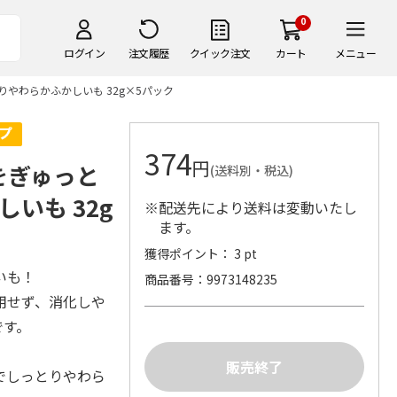
0
ログイン
注文履歴
クイック注文
カート
メニュー
やわらかふかしいも 32g×5パック
374
円
をぎゅっと
(送料別・税込)
いも 32g
※配送先により送料は変動いたし
ます。
獲得ポイント： 3 pt
いも！
商品番号
9973148235
用せず、消化しや
です。
でしっとりやわら