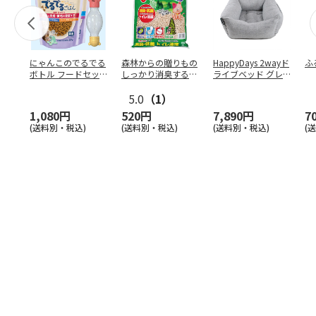
にゃんこのでるでる
森林からの贈りもの
HappyDays 2wayド
ふ
ボトル フードセッ
しっかり消臭するひ
ライブベッド グレ
ト
のきの猫砂 7L
ー
5.0
（1）
1,080円
520円
7,890円
7
(送料別・税込)
(送料別・税込)
(送料別・税込)
(