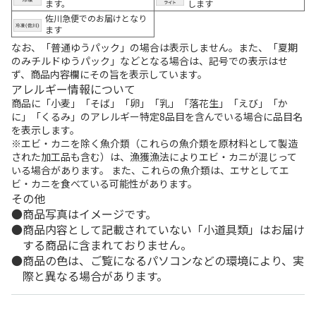
ます。
します
佐川急便でのお届けとなり
ます
なお、「普通ゆうパック」の場合は表示しません。また、「夏期
のみチルドゆうパック」などとなる場合は、記号での表示はせ
ず、商品内容欄にその旨を表示しています。
アレルギー情報について
商品に「小麦」「そば」「卵」「乳」「落花生」「えび」「か
に」「くるみ」のアレルギー特定8品目を含んでいる場合に品目名
を表示します。
※エビ・カニを除く魚介類（これらの魚介類を原材料として製造
された加工品も含む）は、漁獲漁法によりエビ・カニが混じって
いる場合があります。 また、これらの魚介類は、エサとしてエ
ビ・カニを食べている可能性があります。
その他
商品写真はイメージです。
商品内容として記載されていない「小道具類」はお届け
する商品に含まれておりません。
商品の色は、ご覧になるパソコンなどの環境により、実
際と異なる場合があります。