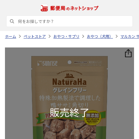
ホーム
ペットストア
おやつ・サプリ
おやつ（犬用）
マルカン 