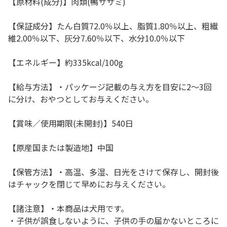
【原材料(成分)】肉類(鴨ササミ)
【保証成分】たん白質72.0％以上、脂質1.80％以上、粗繊
維2.00％以下、灰分7.60％以下、水分10.0％以下
【エネルギー】約335kcal/100g
【給与方法】・パッケージ記載の与え方を目安に2～3回
に分け、おやつとしてお与えください。
【賞味／使用期限(未開封)】540日
【原産国または製造地】中国
【保管方法】・高温、多湿、日光をさけて保存し、開封後
はチャックを閉じて早めにお与えください。
【諸注意】・本商品は犬用です。
・子供が誤食しないように、子供の手の届かないところに