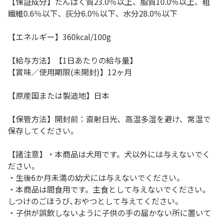
【保証成分】たんぱく質23.0％以上、脂質10.0％以上、粗
繊維0.6％以下、灰分6.0％以下、水分28.0％以下
【エネルギー】360kcal/100g
【給与方法】【1日あたりの給与量】
【賞味／使用期限(未開封)】12ヶ月
【原産国または製造地】日本
【保管方法】開封前：直射日光、高温多湿を避け、常温で
保存してください。
【諸注意】・本商品は犬用です。犬以外には与えないでく
ださい。
・生後6か月未満の幼犬には与えないでください。
・本商品は間食用です。主食として与えないでください。
しつけのごほうび､おやつとして与えてください。
・子供が誤飲しないように子供の手の届かない所に置いて