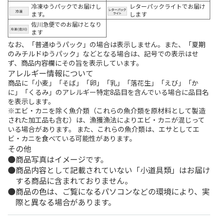
冷凍ゆうパックでお届けし
レターパックライトでお届け
ます。
します
佐川急便でのお届けとなり
ます
なお、「普通ゆうパック」の場合は表示しません。また、「夏期
のみチルドゆうパック」などとなる場合は、記号での表示はせ
ず、商品内容欄にその旨を表示しています。
アレルギー情報について
商品に「小麦」「そば」「卵」「乳」「落花生」「えび」「か
に」「くるみ」のアレルギー特定8品目を含んでいる場合に品目名
を表示します。
※エビ・カニを除く魚介類（これらの魚介類を原材料として製造
された加工品も含む）は、漁獲漁法によりエビ・カニが混じって
いる場合があります。 また、これらの魚介類は、エサとしてエ
ビ・カニを食べている可能性があります。
その他
商品写真はイメージです。
商品内容として記載されていない「小道具類」はお届け
する商品に含まれておりません。
商品の色は、ご覧になるパソコンなどの環境により、実
際と異なる場合があります。