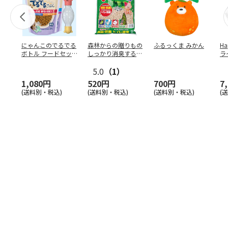
にゃんこのでるでる
森林からの贈りもの
ふるっくま みかん
Ha
ボトル フードセッ
しっかり消臭するひ
ラ
ト
のきの猫砂 7L
ー
5.0
（1）
1,080円
520円
700円
7
(送料別・税込)
(送料別・税込)
(送料別・税込)
(