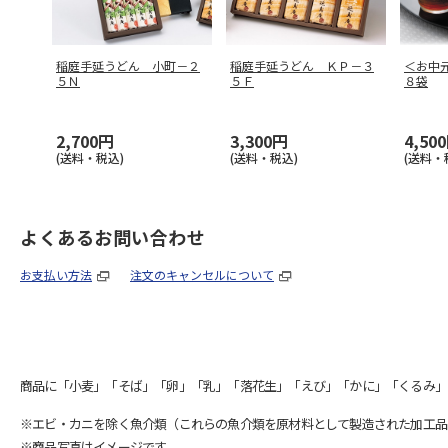
稲庭手延うどん 小町－２
稲庭手延うどん ＫＰ－３
＜お中
５Ｎ
５Ｆ
８袋
2,700円
3,300円
4,50
(送料・税込)
(送料・税込)
(送料・
よくあるお問い合わせ
お支払い方法
注文のキャンセルについて
商品に「小麦」「そば」「卵」「乳」「落花生」「えび」「かに」「くるみ」
※エビ・カニを除く魚介類（これらの魚介類を原材料として製造された加工品
※商品写真はイメージです。