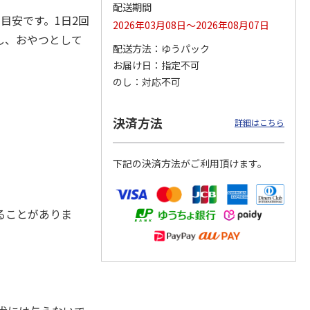
配送期間
目安です。1日2回
2026年03月08日～2026年08月07日
し、おやつとして
配送方法
ゆうパック
カムカ
銀のスプーン パウ
ペット線香 虹のか
CIAO 香り立つクラ
お届け日
指定不可
ーン
チ 健康に育つ子ね
なた フルーティフ
ンキー ちゅ～る和
のし
対応不可
ン型 S
こ用 まぐろ・かつ
ローラルの香り
えBOX とりささ
…
おに
…
120円
590円
380円
決済方法
詳細はこちら
)
(送料別・税込)
(送料別・税込)
(送料別・税込)
下記の決済方法がご利用頂けます。
ることがありま