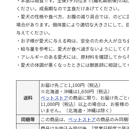
・本品は間食です。生後3ヶ月位まで(離乳期前後)の
ください。成長期なので主食だけあげてください。
・愛犬の性格や食べ方、お腹の減り具合では、のどに
場合があります。個体差により適切な大きさにして、
与えてください。
・お子様が愛犬に与える時は、安全のため大人が立ち
・給与量を参考に、愛犬が食べ過ぎないようにしてく
・アレルギーのある愛犬には、原材料を確認してから
・愛犬の体調が悪くなったときには獣医師に相談して
お届け先ごと1,100円（税込）
※北海道・沖縄は1,650円（税込）
送料
ペットストア
の商品に限り、お届け先ごと
11,000円（税込）以上の場合は、お客様
いません。（北海道・沖縄は除く）
同梱等
この商品は、
ペットストア
の商品のみ同梱
商品はお申込み受付後、7営業日程度で発