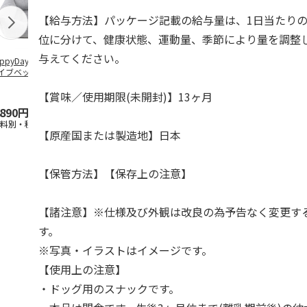
【給与方法】パッケージ記載の給与量は、1日当たりの
位に分けて、健康状態、運動量、季節により量を調整
与えてください。
ppyDays 2wayド
獣医師開発 ニオイ
デオトイレ 飛び散
無添加良品 
イブベッド グレ
をとる砂専用 猫ト
らない消臭・抗菌サ
ムデンタルコ
イレ ナチュラルグ
ンド 4L
ぐるぐるボー
レー
…
【賞味／使用期限(未開封)】13ヶ月
,890円
1,550円
1,320円
470円
送料別・税込)
(送料別・税込)
(送料別・税込)
(送料別・税込
【原産国または製造地】日本
【保管方法】【保存上の注意】
【諸注意】※仕様及び外観は改良の為予告なく変更す
す。
※写真・イラストはイメージです。
【使用上の注意】
・ドッグ用のスナックです。