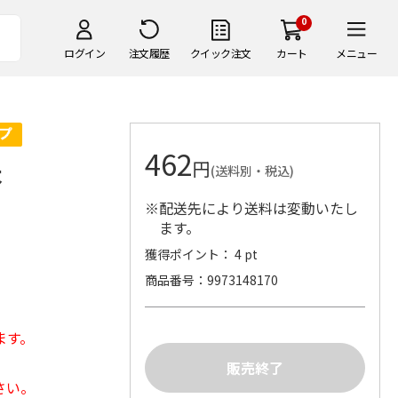
0
ログイン
注文履歴
クイック注文
カート
メニュー
462
円
本
(送料別・税込)
※配送先により送料は変動いたし
ます。
。
獲得ポイント： 4 pt
商品番号
9973148170
ます。
さい。