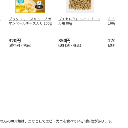
6
プラクト チーズキューブ カ
プチセレクト トイ・プード
ふっくらさつ
マンベールチーズ入り 100g
ル用 80g
100g
320円
350円
270円
(送料別・税込)
(送料別・税込)
(送料別・税込
れらの魚介類は、エサとしてエビ・カニを食べている可能性があります。