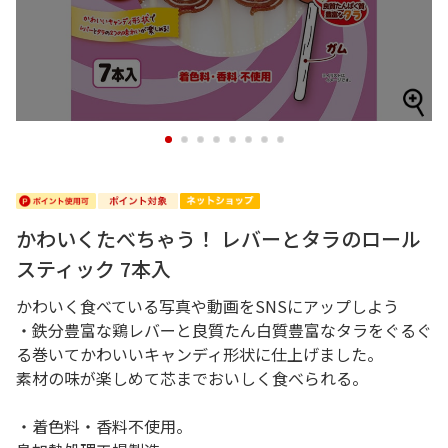
1
2
3
4
5
6
7
8
かわいくたべちゃう！ レバーとタラのロール
スティック 7本入
かわいく食べている写真や動画をSNSにアップしよう
・鉄分豊富な鶏レバーと良質たん白質豊富なタラをぐるぐ
る巻いてかわいいキャンディ形状に仕上げました。
素材の味が楽しめて芯までおいしく食べられる。
・着色料・香料不使用。