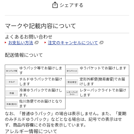
シェアする
マークや記載内容について
よくあるお問い合わせ
お支払い方法
注文のキャンセルについて
配送情報について
ゆうパック等でお届けしま
ゆうパケットでお届けします
す
チルドゆうパックでお届け
定形外郵便(簡易書留)でお届
します
けします
冷凍ゆうパックでお届けし
レターパックライトでお届け
ます。
します
佐川急便でのお届けとなり
ます
なお、「普通ゆうパック」の場合は表示しません。また、「夏期
のみチルドゆうパック」などとなる場合は、記号での表示はせ
ず、商品内容欄にその旨を表示しています。
アレルギー情報について