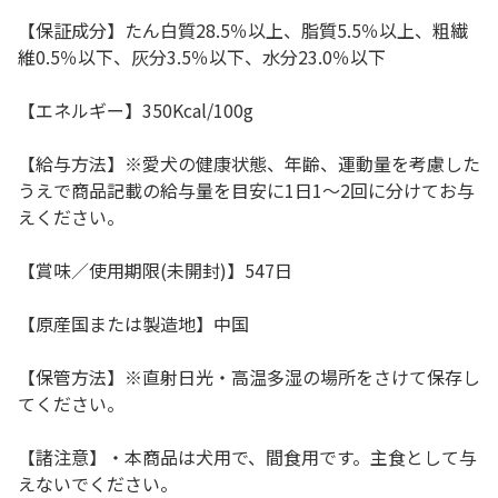
【保証成分】たん白質28.5％以上、脂質5.5％以上、粗繊
維0.5％以下、灰分3.5％以下、水分23.0％以下
【エネルギー】350Kcal/100g
【給与方法】※愛犬の健康状態、年齢、運動量を考慮した
うえで商品記載の給与量を目安に1日1～2回に分けてお与
えください。
【賞味／使用期限(未開封)】547日
【原産国または製造地】中国
【保管方法】※直射日光・高温多湿の場所をさけて保存し
てください。
【諸注意】・本商品は犬用で、間食用です。主食として与
えないでください。