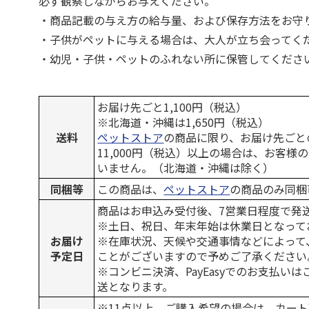
必ず観察しながらお与えください。
・商品記載の与え方の給与量、および保存方法をお守
・子供がペットに与える場合は、大人が立ち会ってく
・幼児・子供・ペットのふれない所に保管してくださ
お届け先ごと1,100円（税込）
※北海道・沖縄は1,650円（税込）
送料
ペットストア
の商品に限り、お届け先ごと
11,000円（税込）以上の場合は、お客様
いません。（北海道・沖縄は除く）
同梱等
この商品は、
ペットストア
の商品のみ同梱
商品はお申込み受付後、7営業日程度で発
※土日、祝日、年末年始は休業日となって
お届け
※在庫状況、天候や交通事情などによって
予定日
ことがございますので予めご了承ください
※コンビニ決済、PayEasyでのお支払い
送となります。
※11点以上、ご購入希望の場合は、カート