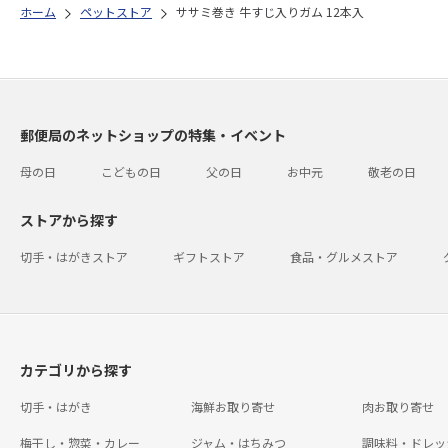
ホーム
ペットストア
ササミ巻き 牛すじ入りガム 12本入
郵便局のネットショップの特集・イベント
母の日
こどもの日
父の日
お中元
敬老の日
ストアから探す
切手・はがきストア
ギフトストア
食品・グルメストア
カテゴリから探す
切手・はがき
海鮮お取り寄せ
肉お取り寄せ
梅干し・惣菜・カレー
ジャム・はちみつ
調味料・ドレッ