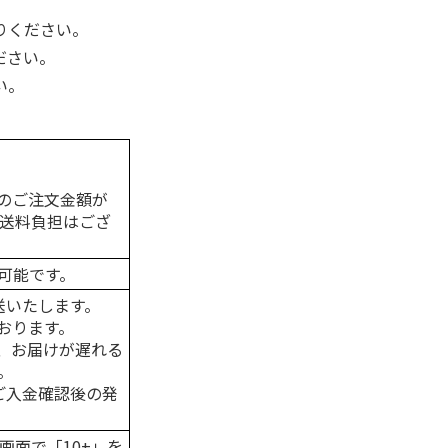
りください。
ださい。
い。
のご注文金額が
の送料負担はござ
可能です。
送いたします。
おります。
、お届けが遅れる
。
はご入金確認後の発
画面で「10+」を