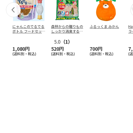
にゃんこのでるでる
森林からの贈りもの
ふるっくま みかん
Ha
ボトル フードセッ
しっかり消臭するひ
ラ
ト
のきの猫砂 7L
ー
5.0
（1）
1,080円
520円
700円
7
(送料別・税込)
(送料別・税込)
(送料別・税込)
(