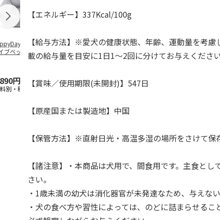
【エネルギー】337Kcal/100g
【給与方法】※愛犬の健康状態、年齢、運動量を考慮
ppyDays 2wayド
獣医師開発 ニオイ
デオトイレ 飛び散
無添加良品 
イブベッド グレ
をとる砂専用 猫ト
らない消臭・抗菌サ
ムデンタルコ
載の給与量を目安に1日1～2回に分けてお与えくださ
イレ ナチュラルグ
ンド 4L
ぐるぐるボー
レー
…
,890円
1,550円
1,320円
470円
【賞味／使用期限(未開封)】547日
送料別・税込)
(送料別・税込)
(送料別・税込)
(送料別・税込
【原産国または製造地】中国
【保管方法】※直射日光・高温多湿の場所をさけて保
【諸注意】・本商品は犬用で、間食用です。主食とし
さい。
・1歳未満の幼犬は消化器官が未発達なため、与えな
・犬の食べ方や習性によっては、のどに詰まらせるこ