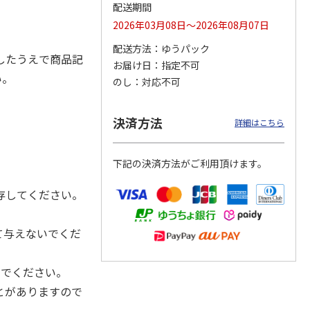
配送期間
2026年03月08日～2026年08月07日
配送方法
ゆうパック
したうえで商品記
カムカ
銀のスプーン パウ
ペット線香 虹のか
CIAO 香り立つクラ
お届け日
指定不可
ーン
チ 健康に育つ子ね
なた フルーティフ
ンキー ちゅ～る和
い。
のし
対応不可
ン型 S
こ用 まぐろ・かつ
ローラルの香り
えBOX とりささ
…
おに
…
120円
590円
380円
決済方法
詳細はこちら
)
(送料別・税込)
(送料別・税込)
(送料別・税込)
下記の決済方法がご利用頂けます。
存してください。
て与えないでくだ
いでください。
とがありますので