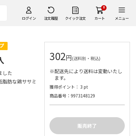
0
ログイン
注文履歴
クイック注文
カート
メニュー
302
円
入
(送料別・税込)
※配送先により送料は変動いたし
ました
ます。
低脂肪な鶏ササミ
獲得ポイント： 3 pt
商品番号
9973148129
。