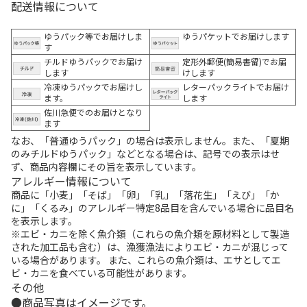
配送情報について
ゆうパック等でお届けしま
ゆうパケットでお届けします
す
チルドゆうパックでお届け
定形外郵便(簡易書留)でお届
します
けします
冷凍ゆうパックでお届けし
レターパックライトでお届け
ます。
します
佐川急便でのお届けとなり
ます
なお、「普通ゆうパック」の場合は表示しません。また、「夏期
のみチルドゆうパック」などとなる場合は、記号での表示はせ
ず、商品内容欄にその旨を表示しています。
アレルギー情報について
商品に「小麦」「そば」「卵」「乳」「落花生」「えび」「か
に」「くるみ」のアレルギー特定8品目を含んでいる場合に品目名
を表示します。
※エビ・カニを除く魚介類（これらの魚介類を原材料として製造
された加工品も含む）は、漁獲漁法によりエビ・カニが混じって
いる場合があります。 また、これらの魚介類は、エサとしてエ
ビ・カニを食べている可能性があります。
その他
商品写真はイメージです。