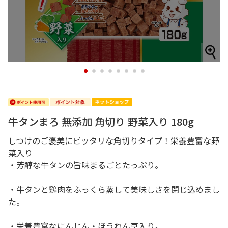
1
2
3
4
5
6
7
8
牛タンまろ 無添加 角切り 野菜入り 180g
しつけのご褒美にピッタリな角切りタイプ！栄養豊富な野
菜入り
・芳醇な牛タンの旨味まるごとたっぷり。
・牛タンと鶏肉をふっくら蒸して美味しさを閉じ込めまし
た。
・栄養豊富なにんじん・ほうれん草入り。