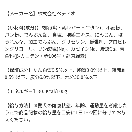
【メーカー名】株式会社ペティオ
【原材料(成分)】肉類(鶏・鶏レバー・牛タン)、小麦粉、
パン粉、でんぷん類、食塩、地鶏エキス、にんじん、ほ
うれん草、加工でんぷん、グリセリン、膨張剤、プロピレ
ングリコール、リン酸塩(Na)、カゼインNa、炭酸Ca、着
色料(β-カロテン・赤106号・銅葉緑素)
【保証成分】たん白質9.5％以上、脂質3.0％以上、粗繊維
0.5％以下、灰分6.0％以下、水分30.0％以下
【エネルギー】305Kcal/100g
【給与方法】※愛犬の健康状態、年齢、運動量を考慮した
うえで商品記載の給与量を目安に1日1～2回に分けてお与
えください。