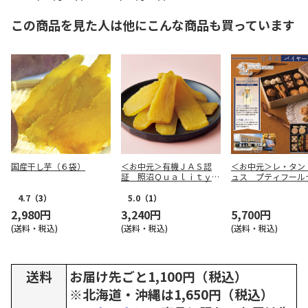
この商品を見た人は他にこんな商品も買っています
国産干し芋（６袋）
＜お中元＞有機ＪＡＳ認
＜お中元＞レ・タン
証 照沼Ｑｕａｌｉｔｙ
ュス プティフール
干し芋
ク ８種（東日本版
4.7
（3）
5.0
（1）
2,980円
3,240円
5,700円
(送料・税込)
(送料・税込)
(送料・税込)
送料
お届け先ごと1,100円（税込）
※北海道・沖縄は1,650円（税込）