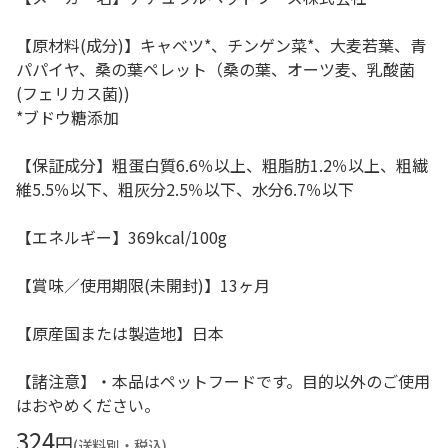
【原材料(成分)】キャベツ*、チンゲン菜*、大麦若葉、青
パパイヤ、桑の葉ペレット（桑の葉、オーツ麦、乳酸菌
(フェリカス菌))
*ブドウ糖添加
【保証成分】粗蛋白質6.6％以上、粗脂肪1.2％以上、粗繊
維5.5％以下、粗灰分2.5％以下、水分6.7％以下
【エネルギー】369kcal/100g
【賞味／使用期限(未開封)】13ヶ月
【原産国または製造地】日本
【諸注意】・本品はペットフードです。目的以外のご使用
はおやめください。
324
円
(送料別・税込)