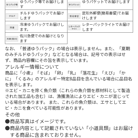
ゆうパック等でお届けしま
ゆうパケットでお届けします
す
チルドゆうパックでお届け
定形外郵便(簡易書留)でお届
します
けします
冷凍ゆうパックでお届けし
レターパックライトでお届け
ます。
します
佐川急便でのお届けとなり
ます
なお、「普通ゆうパック」の場合は表示しません。また、「夏期
のみチルドゆうパック」などとなる場合は、記号での表示はせ
ず、商品内容欄にその旨を表示しています。
アレルギー情報について
商品に「小麦」「そば」「卵」「乳」「落花生」「えび」「か
に」「くるみ」のアレルギー特定8品目を含んでいる場合に品目名
を表示します。
※エビ・カニを除く魚介類（これらの魚介類を原材料として製造
された加工品も含む）は、漁獲漁法によりエビ・カニが混じって
いる場合があります。 また、これらの魚介類は、エサとしてエ
ビ・カニを食べている可能性があります。
その他
商品写真はイメージです。
商品内容として記載されていない「小道具類」はお届け
する商品に含まれておりません。