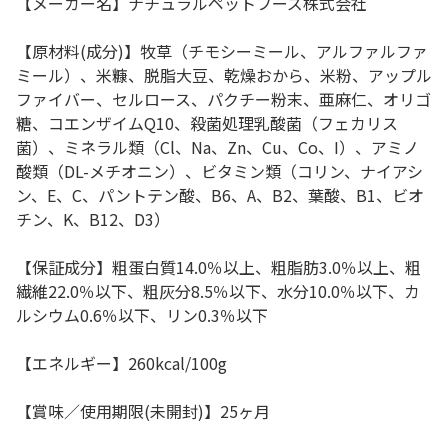
【メーカー名】ナチュラルペットフーズ株式会社
【原材料(成分)】牧草（チモシーミール、アルファルファ
ミール）、米糠、脱脂大豆、乾燥おから、米粉、アップル
ファイバー、セルロース、パクチー粉末、亜麻仁、オリゴ
糖、コエンザイムQ10、殺菌処理乳酸菌（フェカリス
菌）、ミネラル類（Cl、Na、Zn、Cu、Co、I）、アミノ
酸類（DL-メチオニン）、ビタミン類（コリン、ナイアシ
ン、E、C、パントテン酸、B6、A、B2、葉酸、B1、ビオ
チン、K、B12、D3）
【保証成分】粗蛋白質14.0％以上、粗脂肪3.0％以上、粗
繊維22.0％以下、粗灰分8.5％以下、水分10.0％以下、カ
ルシウム0.6％以下、リン0.3％以下
【エネルギー】260kcal/100g
【賞味／使用期限(未開封)】25ヶ月