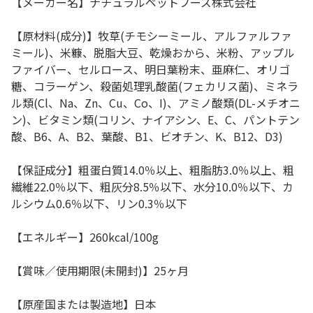
【メーカー名】ナチュラルペットフーズ株式会社
【原材料(成分)】牧草(チモシーミール、アルファルファ
ミール)、米糠、脱脂大豆、乾燥おから、米粉、アップル
ファイバー、セルロース、明日葉粉末、亜麻仁、オリゴ
糖、コラーゲン、殺菌処理乳酸菌(フェカリス菌)、ミネラ
ル類(Cl、Na、Zn、Cu、Co、I)、アミノ酸類(DL-メチオニ
ン)、ビタミン類(コリン、ナイアシン、E、C、パントテン
酸、B6、A、B2、葉酸、B1、ビオチン、K、B12、D3)
【保証成分】粗蛋白質14.0％以上、粗脂肪3.0％以上、粗
繊維22.0％以下、粗灰分8.5％以下、水分10.0％以下、カ
ルシウム0.6％以下、リン0.3％以下
【エネルギー】260kcal/100g
【賞味／使用期限(未開封)】25ヶ月
【原産国または製造地】日本