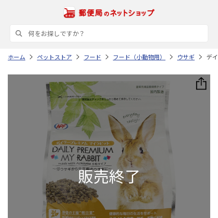
ホーム
ペットストア
フード
フード（小動物用）
ウサギ
デイ