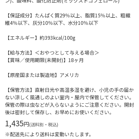
ン)、酸味料、酸化防止剤(ミックストコフェロール)
【保証成分】たんぱく質29％以上、脂質15％以上、粗繊
維4％以下、灰分10％以下、水分10％以下
【エネルギー】約393kcal/100g
【給与方法】＜おやつとして与える場合＞
【賞味／使用期限(未開封)】18ヶ月
【原産国または製造地】アメリカ
【保管方法】直射日光や高温多湿を避け、小児の手の届か
ない涼しく風通しのよい室内・屋内で保管してください。
保管の際は虫などが入らないようにご注意ください。開封
後は密封して保存し、お早めにお使いください。
1,435
円
(送料別・税込)
※配送先により送料は変動いたします。