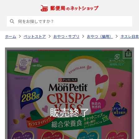
ホーム
ペットストア
おやつ・サプリ
おやつ（猫用）
ネスレ日本