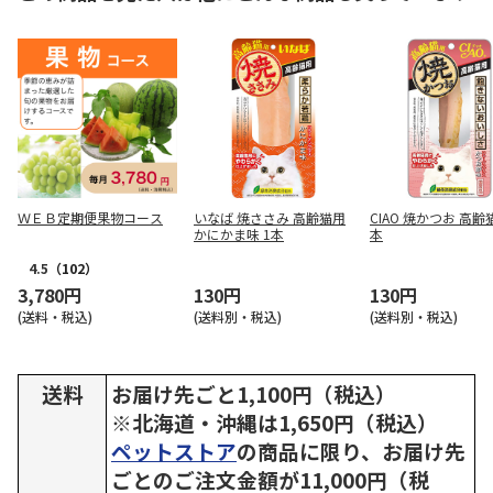
ＷＥＢ定期便果物コース
いなば 焼ささみ 高齢猫用
CIAO 焼かつお 高齢
かにかま味 1本
本
4.5
（102）
3,780円
130円
130円
(送料・税込)
(送料別・税込)
(送料別・税込)
送料
お届け先ごと1,100円（税込）
※北海道・沖縄は1,650円（税込）
ペットストア
の商品に限り、お届け先
ごとのご注文金額が11,000円（税