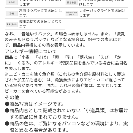
します
けします
冷凍ゆうパックでお届けし
レターパックライトでお届け
ます。
します
佐川急便でのお届けとなり
ます
なお、「普通ゆうパック」の場合は表示しません。また、「夏期
のみチルドゆうパック」などとなる場合は、記号での表示はせ
ず、商品内容欄にその旨を表示しています。
アレルギー情報について
商品に「小麦」「そば」「卵」「乳」「落花生」「えび」「か
に」「くるみ」のアレルギー特定8品目を含んでいる場合に品目名
を表示します。
※エビ・カニを除く魚介類（これらの魚介類を原材料として製造
された加工品も含む）は、漁獲漁法によりエビ・カニが混じって
いる場合があります。 また、これらの魚介類は、エサとしてエ
ビ・カニを食べている可能性があります。
その他
商品写真はイメージです。
商品内容として記載されていない「小道具類」はお届け
する商品に含まれておりません。
商品の色は、ご覧になるパソコンなどの環境により、実
際と異なる場合があります。