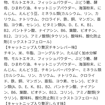
物、モルトエキス、フィッシュパウダー、ぶどう糖、酵
母、ひまわり油、キャットニップパウダー、海藻粉末、に
んじん、えんどう豆、ミネラル類(カルシウム、リン、カ
リウム、ナトリウム、クロライド、鉄、銅、マンガン、亜
鉛、ヨウ素、セレン)、ビタミン類(A、D、E、K、B1、
B2、パントテン酸、ナイアシン、B6、葉酸、ビオチン、
B12、コリン)、アミノ酸類(タウリン)、酸味料、酸化防止
剤(ミックストコフェロール)
【キャットニップ入り贅沢チキンレバー味】
チキン、米、牛脂、コーングルテン、たんぱく加水分解
物、モルトエキス、フィッシュパウダー、ぶどう糖、酵
母、ひまわり油、キャットニップパウダー、海藻粉末、に
んじん、えんどう豆、チキンレバーパウダー、ミネラル類
(カルシウム、リン、カリウム、ナトリウム、クロライ
ド、鉄、銅、マンガン、亜鉛、ヨウ素、セレン)、ビタミ
ン類(A、D、E、K、B1、B2、パントテン酸、ナイアシ
ン、B6、葉酸、ビオチン、B12、コリン)、アミノ酸類(タ
ウリン)、酸味料、酸化防止剤(ミックストコフェロール)
【キャットニップ入り贅沢しらす味】