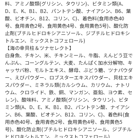
料、アミノ酸類(グリシン、タウリン)、ビタミン類(A、
D、E、K、B1、B2、パントテン酸、ナイアシン、B6、葉
酸、ビオチン、B12、コリン、C)、着色料(食用赤色40
号、食用青色2号、食用黄色4号、食用黄色5号)、酸化防
止剤(ブチルヒドロキシアニソール、ジブチルヒドロキシ
トルエン、ミックストコフェロール)
【海の幸貝柱＆ツナセレクト】
白身魚、チキン、米、チキンミール、牛脂、えんどう豆で
んぷん、コーングルテン、大麦、たんぱく加水分解物、キ
ャッサバ粉、モルトエキス、酵母、ぶどう糖、ツナパウダ
ー、えびパウダー、ロブスターエキスパウダー、貝柱エキ
スパウダー、ミネラル類(カルシウム、カリウム、ナトリ
ウム、クロライド、鉄、銅、マンガン、亜鉛、ヨウ素、セ
レン)、酸味料、アミノ酸類(グリシン、タウリン)、ビタ
ミン類(A、D、E、K、B1、B2、パントテン酸、ナイアシ
ン、B6、葉酸、ビオチン、B12、コリン、C)、着色料(食
用赤色40号、食用青色2号、食用黄色4号、食用黄色5
号)、酸化防止剤(ブチルヒドロキシアニソール、ジブチル
ヒドロキシトルエン、ミックストコフェロール)