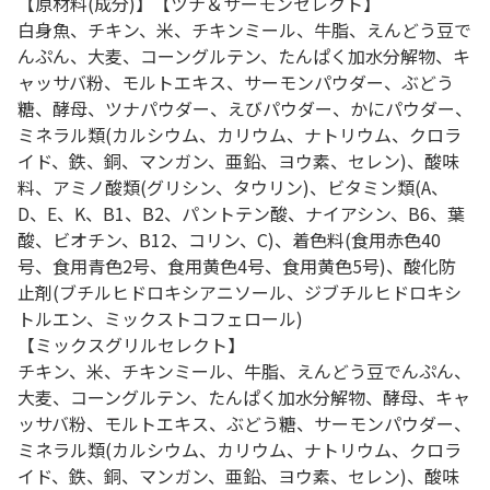
【原材料(成分)】【ツナ＆サーモンセレクト】
白身魚、チキン、米、チキンミール、牛脂、えんどう豆で
んぷん、大麦、コーングルテン、たんぱく加水分解物、キ
ャッサバ粉、モルトエキス、サーモンパウダー、ぶどう
糖、酵母、ツナパウダー、えびパウダー、かにパウダー、
ミネラル類(カルシウム、カリウム、ナトリウム、クロラ
イド、鉄、銅、マンガン、亜鉛、ヨウ素、セレン)、酸味
料、アミノ酸類(グリシン、タウリン)、ビタミン類(A、
D、E、K、B1、B2、パントテン酸、ナイアシン、B6、葉
酸、ビオチン、B12、コリン、C)、着色料(食用赤色40
号、食用青色2号、食用黄色4号、食用黄色5号)、酸化防
止剤(ブチルヒドロキシアニソール、ジブチルヒドロキシ
トルエン、ミックストコフェロール)
【ミックスグリルセレクト】
チキン、米、チキンミール、牛脂、えんどう豆でんぷん、
大麦、コーングルテン、たんぱく加水分解物、酵母、キャ
ッサバ粉、モルトエキス、ぶどう糖、サーモンパウダー、
ミネラル類(カルシウム、カリウム、ナトリウム、クロラ
イド、鉄、銅、マンガン、亜鉛、ヨウ素、セレン)、酸味