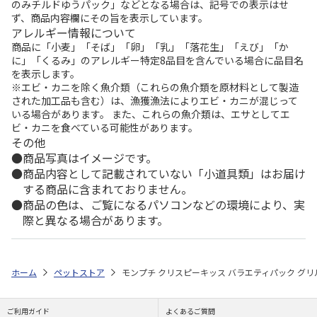
のみチルドゆうパック」などとなる場合は、記号での表示はせ
ず、商品内容欄にその旨を表示しています。
アレルギー情報について
商品に「小麦」「そば」「卵」「乳」「落花生」「えび」「か
に」「くるみ」のアレルギー特定8品目を含んでいる場合に品目名
を表示します。
※エビ・カニを除く魚介類（これらの魚介類を原材料として製造
された加工品も含む）は、漁獲漁法によりエビ・カニが混じって
いる場合があります。 また、これらの魚介類は、エサとしてエ
ビ・カニを食べている可能性があります。
その他
商品写真はイメージです。
商品内容として記載されていない「小道具類」はお届け
する商品に含まれておりません。
商品の色は、ご覧になるパソコンなどの環境により、実
際と異なる場合があります。
ホーム
ペットストア
モンプチ クリスピーキッス バラエティパック グリル
ご利用ガイド
よくあるご質問