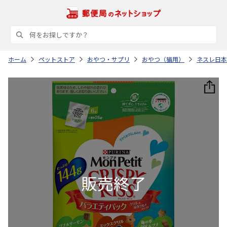
ホーム
ペットストア
おやつ・サプリ
おやつ（猫用）
ネスレ日本