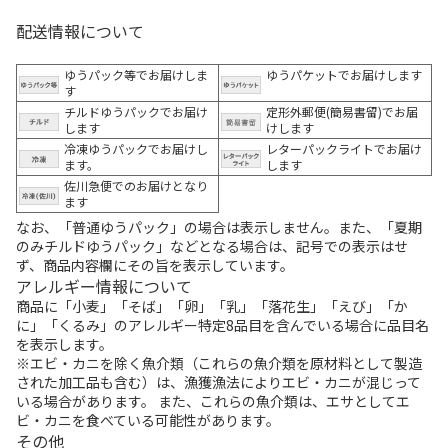
配送情報について
ゆうパック等でお届けしま
ゆうパケットでお届けします
す
チルドゆうパックでお届け
定形外郵便(簡易書留)でお届
します
けします
冷凍ゆうパックでお届けし
レターパックライトでお届け
ます。
します
佐川急便でのお届けとなり
ます
なお、「普通ゆうパック」の場合は表示しません。また、「夏期
のみチルドゆうパック」などとなる場合は、記号での表示はせ
ず、商品内容欄にその旨を表示しています。
アレルギー情報について
商品に「小麦」「そば」「卵」「乳」「落花生」「えび」「か
に」「くるみ」のアレルギー特定8品目を含んでいる場合に品目名
を表示します。
※エビ・カニを除く魚介類（これらの魚介類を原材料として製造
された加工品も含む）は、漁獲漁法によりエビ・カニが混じって
いる場合があります。 また、これらの魚介類は、エサとしてエ
ビ・カニを食べている可能性があります。
その他