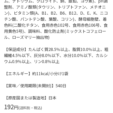
ム、ナトリウム、クロライド、銅、亜鉛、ヨウ素)、pH調
整剤、アミノ酸類(タウリン、トリプトファン、メチオニ
ン)、ビタミン類(A、B1、B2、B6、B12、D、E、K、ニコ
チン酸、パントテン酸、葉酸、コリン)、酵母細胞壁、着
色料(二酸化チタン、食用赤色102号、食用赤色106号、食
用黄色5号)、調味料、酸化防止剤(ミックストコフェロー
ル、ローズマリー抽出物)
【保証成分】たんぱく質28.5％以上、脂質10.0％以上、粗
繊維4.5％以下、灰分8.0％以下、水分10.0％以下、カルシ
ウム0.9％以上、リン0.8％以上
【エネルギー】約11kcal/小分け1袋
【賞味／使用期限(未開封)】540日
【原産国または製造地】日本
192
円
(送料別・税込)