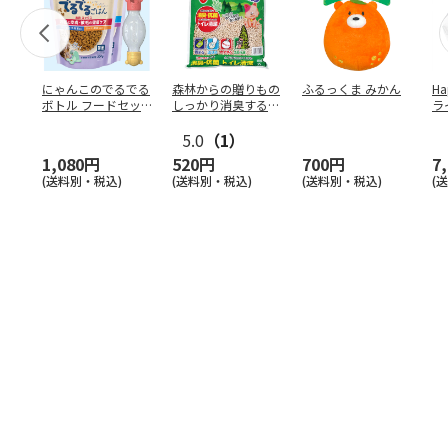
にゃんこのでるでる
森林からの贈りもの
ふるっくま みかん
Ha
ボトル フードセッ
しっかり消臭するひ
ラ
ト
のきの猫砂 7L
ー
5.0
（1）
1,080円
520円
700円
7
(送料別・税込)
(送料別・税込)
(送料別・税込)
(