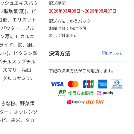
ィッシュエキスパウ
配送期間
3脂肪酸源))、ビ
2026年03月08日～2026年08月07日
リゴ糖、エリスリト
配送方法
ゆうパック
カムカ
銀のスプーン パウ
ペット線香 虹のか
CIAO 香り立つクラ
ーパウダー、ブル
お届け日
指定不可
ーン
チ 健康に育つ子ね
なた フルーティフ
ンキー ちゅ～る和
のし
対応不可
ン源)、L-カルニ
ン型 S
こ用 まぐろ・かつ
ローラルの香り
えBOX とりささ
…
おに
…
ライド、鉄、銅、
120円
590円
380円
決済方法
ルト)、ビタミン類
詳細はこちら
)
(送料別・税込)
(送料別・税込)
(送料別・税込)
、バチルスサブチル
ローズマリー抽出
下記の決済方法がご利用頂けます。
、グルコサミン、
、きな粉、野菜類
ウダー、ホウレンソ
キビ、黒米、タカ