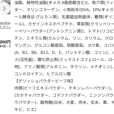
油脂、植物性油脂(オメガ-6脂肪酸含む))、魚介類(フ
ダー、マリンコラーゲン、小魚粉末(DHA、EPA/オメガ-
ール酵母(β-グルカン源)、乳酸菌加熱菌体、糖類(オ
ppyDays 2wayド
獣医師開発 ニオイ
デオトイレ 飛び散
無添加良品 
ール)、カゼインホスホペプチド、果実類(クランベリ
イブベッド グレ
をとる砂専用 猫ト
らない消臭・抗菌サ
ムデンタルコ
ーベリーパウダー(アントシアニン源))、トマト(リコピ
イレ ナチュラルグ
ンド 4L
ぐるぐるボー
レー
…
チン、ミネラル類(カルシウム、リン、カリウム、クロ
,890円
1,550円
1,320円
470円
マンガン、グルコン酸亜鉛、硫酸亜鉛、ヨウ素、コバ
送料別・税込)
(送料別・税込)
(送料別・税込)
(送料別・税込
(A、B2、B6、B12、D、E、パントテン酸、コリン)
ス(活性菌)、酸化防止剤(ミックストコフェロール、
物)、アミノ酸類(アルギニン、タウリン、メチオニン)
コンドロイチン、ヒアルロン酸
【デリッシュパウダービーフ味】
肉類(ビーフエキスパウダー、チキンレバーパウダー)
(カボチャパウダー、コマツナパウダー、ニンジンパ
ウパウダー)、穀物麹(白米、大麦、赤米、玄米、粟、
キビ、ヒエ)