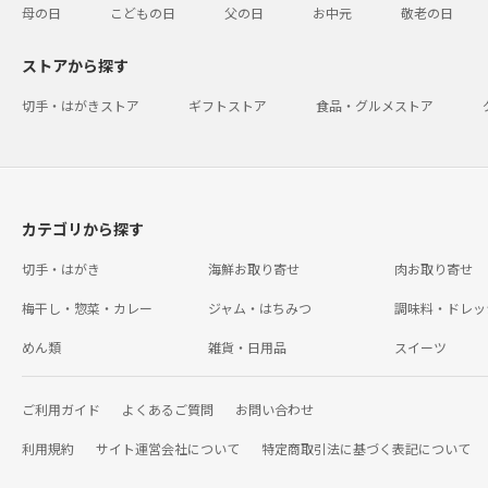
母の日
こどもの日
父の日
お中元
敬老の日
ストアから探す
切手・はがきストア
ギフトストア
食品・グルメストア
カテゴリから探す
切手・はがき
海鮮お取り寄せ
肉お取り寄せ
梅干し・惣菜・カレー
ジャム・はちみつ
調味料・ドレッ
めん類
雑貨・日用品
スイーツ
ご利用ガイド
よくあるご質問
お問い合わせ
利用規約
サイト運営会社について
特定商取引法に基づく表記について