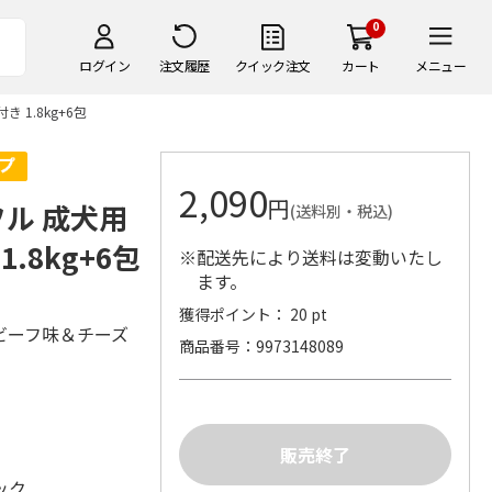
0
ログイン
注文履歴
クイック注文
カート
メニュー
1.8kg+6包
2,090
円
フル 成犬用
(送料別・税込)
8kg+6包
※配送先により送料は変動いたし
ます。
獲得ポイント： 20 pt
ビーフ味＆チーズ
商品番号
9973148089
ック