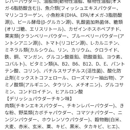
レバーパウダー)、油脂類(動物性油脂、植物性油脂(オメ
ガ-6脂肪酸含む))、魚介類(フィッシュエキスパウダー、
マリンコラーゲン、小魚粉末(DHA、EPA/オメガ-3脂肪酸
源))、ビール酵母(β-グルカン源)、乳酸菌加熱菌体、糖類
(オリゴ糖、エリスリトール)、カゼインホスホペプチド、
果実類(クランベリーパウダー、ブルーベリーパウダー(ア
ントシアニン源))、トマト(リコピン源)、L-カルニチン、
ミネラル類(カルシウム、リン、カリウム、クロライド、
鉄、銅、マンガン、グルコン酸亜鉛、硫酸亜鉛、ヨウ素、
コバルト)、ビタミン類(A、B2、B6、B12、D、E、パント
テン酸、コリン)、バチルスサブチルス(活性菌)、酸化防
止剤(ミックストコフェロール、ローズマリー抽出物)、ア
ミノ酸類(アルギニン、タウリン、メチオニン)、グルコサ
ミン、コンドロイチン、ヒアルロン酸
【デリッシュパウダーチキン味】
肉類(チキンエキスパウダー、チキンレバーパウダー)、き
な粉、野菜類(カボチャパウダー、コマツナパウダー、ニ
ンジンパウダー、ホウレンソウパウダー)、穀物麹(白米、
大麦、赤米、玄米、粟、キビ、黒米、タカキビ、ヒエ)、