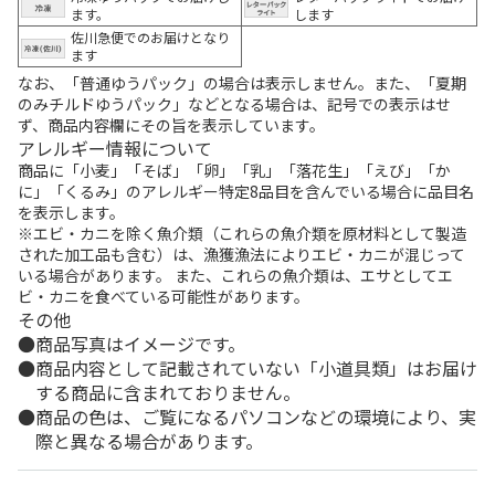
ます。
します
佐川急便でのお届けとなり
ます
なお、「普通ゆうパック」の場合は表示しません。また、「夏期
のみチルドゆうパック」などとなる場合は、記号での表示はせ
ず、商品内容欄にその旨を表示しています。
アレルギー情報について
商品に「小麦」「そば」「卵」「乳」「落花生」「えび」「か
に」「くるみ」のアレルギー特定8品目を含んでいる場合に品目名
を表示します。
※エビ・カニを除く魚介類（これらの魚介類を原材料として製造
された加工品も含む）は、漁獲漁法によりエビ・カニが混じって
いる場合があります。 また、これらの魚介類は、エサとしてエ
ビ・カニを食べている可能性があります。
その他
商品写真はイメージです。
商品内容として記載されていない「小道具類」はお届け
する商品に含まれておりません。
商品の色は、ご覧になるパソコンなどの環境により、実
際と異なる場合があります。