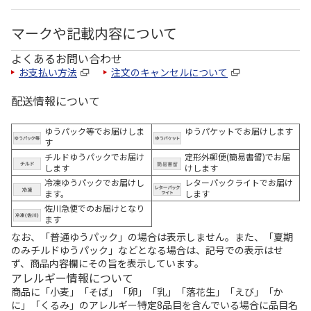
マークや記載内容について
よくあるお問い合わせ
お支払い方法
注文のキャンセルについて
配送情報について
ゆうパック等でお届けしま
ゆうパケットでお届けします
す
チルドゆうパックでお届け
定形外郵便(簡易書留)でお届
します
けします
冷凍ゆうパックでお届けし
レターパックライトでお届け
ます。
します
佐川急便でのお届けとなり
ます
なお、「普通ゆうパック」の場合は表示しません。また、「夏期
のみチルドゆうパック」などとなる場合は、記号での表示はせ
ず、商品内容欄にその旨を表示しています。
アレルギー情報について
商品に「小麦」「そば」「卵」「乳」「落花生」「えび」「か
に」「くるみ」のアレルギー特定8品目を含んでいる場合に品目名