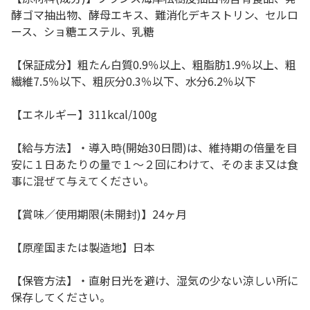
酵ゴマ抽出物、酵母エキス、難消化デキストリン、セルロ
ース、ショ糖エステル、乳糖
【保証成分】粗たん白質0.9％以上、粗脂肪1.9％以上、粗
繊維7.5％以下、粗灰分0.3％以下、水分6.2％以下
【エネルギー】311kcal/100g
【給与方法】・導入時(開始30日間)は、維持期の倍量を目
安に１日あたりの量で１～２回にわけて、そのまま又は食
事に混ぜて与えてください。
【賞味／使用期限(未開封)】24ヶ月
【原産国または製造地】日本
【保管方法】・直射日光を避け、湿気の少ない涼しい所に
保存してください。