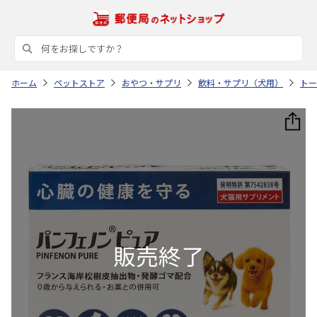
ホーム
ペットストア
おやつ・サプリ
飲料・サプリ（犬用）
トー