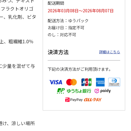
ちみつ、デキスト
配送期間
)フラクトオリゴ
2026年03月08日～2026年08月07日
ー、乳化剤、ビタ
配送方法
ゆうパック
カムカ
銀のスプーン パウ
ペット線香 虹のか
CIAO 香り立つクラ
お届け日
指定不可
ーン
チ 健康に育つ子ね
なた フルーティフ
ンキー ちゅ～る和
のし
対応不可
ン型 S
こ用 まぐろ・かつ
ローラルの香り
えBOX とりささ
…
おに
…
上、粗繊維1.0％
120円
590円
380円
決済方法
詳細はこちら
)
(送料別・税込)
(送料別・税込)
(送料別・税込)
に少量を混ぜて与
下記の決済方法がご利用頂けます。
避け、涼しい場所