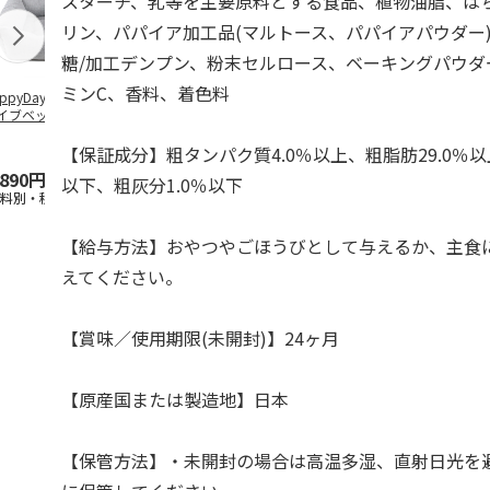
スターチ、乳等を主要原料とする食品、植物油脂、は
リン、パパイア加工品(マルトース、パパイアパウダー
糖/加工デンプン、粉末セルロース、ベーキングパウダ
ミンC、香料、着色料
ppyDays 2wayド
獣医師開発 ニオイ
デオトイレ 飛び散
無添加良品 
イブベッド グレ
をとる砂専用 猫ト
らない消臭・抗菌サ
ムデンタルコ
イレ ナチュラルグ
ンド 4L
ぐるぐるボー
レー
…
【保証成分】粗タンパク質4.0％以上、粗脂肪29.0％以
,890円
1,550円
1,320円
470円
以下、粗灰分1.0％以下
送料別・税込)
(送料別・税込)
(送料別・税込)
(送料別・税込
【給与方法】おやつやごほうびとして与えるか、主食
えてください。
【賞味／使用期限(未開封)】24ヶ月
【原産国または製造地】日本
【保管方法】・未開封の場合は高温多湿、直射日光を