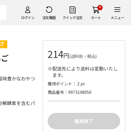
0
ログイン
注文履歴
クイック注文
カート
メニュー
214
円
んご
(送料別・税込)
※配送先により送料は変動いたし
ます。
風味豊かなおやつ
獲得ポイント： 2 pt
商品番号
9973148050
分解酵素を含むパ