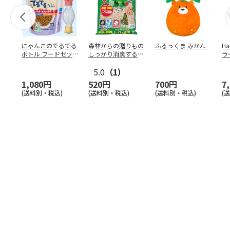
にゃんこのでるでる
森林からの贈りもの
ふるっくま みかん
Ha
ボトル フードセッ
しっかり消臭するひ
ラ
ト
のきの猫砂 7L
ー
5.0
（1）
1,080円
520円
700円
7
(送料別・税込)
(送料別・税込)
(送料別・税込)
(