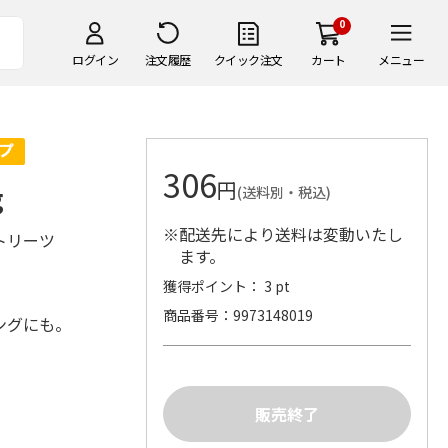
0
ログイン
注文履歴
クイック注文
カート
メニュー
306
円
g
(送料別・税込)
※配送先により送料は変動いたし
トリーツ
ます。
獲得ポイント： 3 pt
商品番号
9973148019
ングにも。