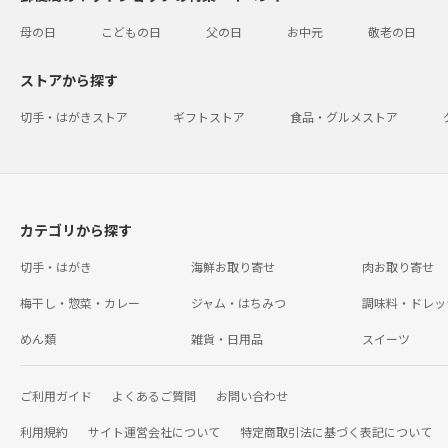
母の日
こどもの日
父の日
お中元
敬老の日
ストアから探す
切手・はがきストア
ギフトストア
食品・グルメストア
カテゴリから探す
切手・はがき
海鮮お取り寄せ
肉お取り寄せ
梅干し・惣菜・カレー
ジャム・はちみつ
調味料・ドレッ
めん類
雑貨・日用品
スイーツ
ご利用ガイド
よくあるご質問
お問い合わせ
利用規約
サイト運営会社について
特定商取引法に基づく表記について