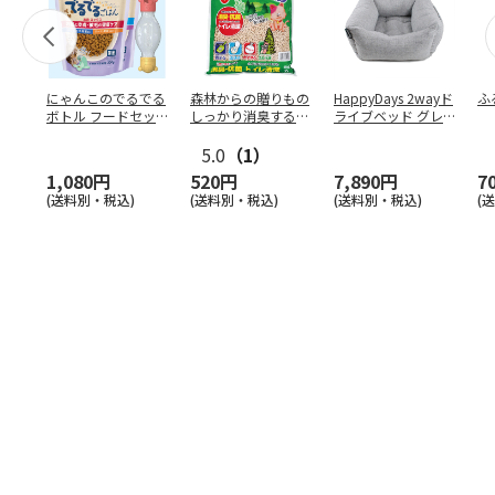
にゃんこのでるでる
森林からの贈りもの
HappyDays 2wayド
ふ
ボトル フードセッ
しっかり消臭するひ
ライブベッド グレ
ト
のきの猫砂 7L
ー
5.0
（1）
1,080円
520円
7,890円
7
(送料別・税込)
(送料別・税込)
(送料別・税込)
(