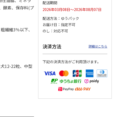
物性油脂、ミネラ
配送期間
糖、酵素、保存料(プ
2026年03月08日～2026年08月07日
配送方法
ゆうパック
カムカ
銀のスプーン パウ
ペット線香 虹のか
CIAO 香り立つクラ
お届け日
指定不可
ーン
チ 健康に育つ子ね
なた フルーティフ
ンキー ちゅ～る和
、粗繊維3％以下、
のし
対応不可
ン型 S
こ用 まぐろ・かつ
ローラルの香り
えBOX とりささ
…
おに
…
120円
590円
380円
決済方法
詳細はこちら
)
(送料別・税込)
(送料別・税込)
(送料別・税込)
下記の決済方法がご利用頂けます。
12-22粒、中型