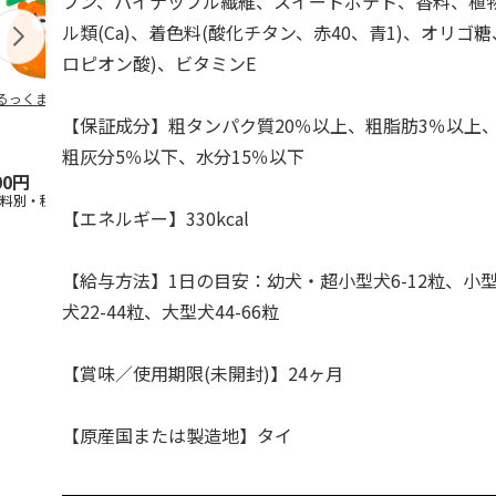
プン、パイナップル繊維、スイートポテト、香料、植
ル類(Ca)、着色料(酸化チタン、赤40、青1)、オリゴ
ロピオン酸)、ビタミンE
るっくま みかん
デオトイレ 飛び散
獣医師開発 ニオイ
無添加良品 
らない消臭・抗菌サ
をとる砂専用 猫ト
ムデンタルコ
【保証成分】粗タンパク質20％以上、粗脂肪3％以上
ンド 4L
イレ ナチュラルグ
ぐるぐるボー
レー
…
粗灰分5％以下、水分15％以下
00円
1,320円
1,550円
470円
送料別・税込)
(送料別・税込)
(送料別・税込)
(送料別・税込
【エネルギー】330kcal
【給与方法】1日の目安：幼犬・超小型犬6-12粒、小型犬
犬22-44粒、大型犬44-66粒
【賞味／使用期限(未開封)】24ヶ月
【原産国または製造地】タイ