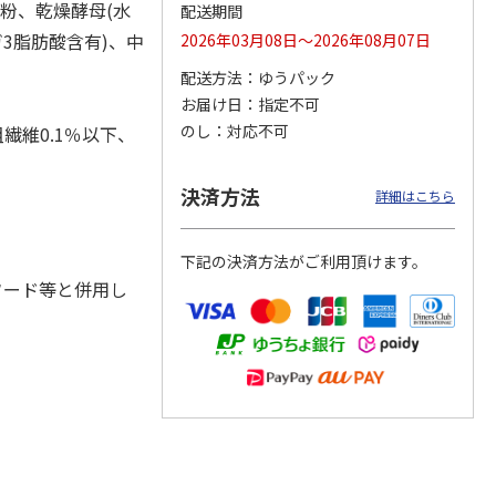
ん粉、乾燥酵母(水
配送期間
3脂肪酸含有)、中
2026年03月08日～2026年08月07日
配送方法
ゆうパック
カムカ
銀のスプーン パウ
ペット線香 虹のか
CIAO 香り立つクラ
お届け日
指定不可
ーン
チ 健康に育つ子ね
なた フルーティフ
ンキー ちゅ～る和
のし
対応不可
繊維0.1％以下、
ン型 S
こ用 まぐろ・かつ
ローラルの香り
えBOX とりささ
…
おに
…
120円
590円
380円
決済方法
詳細はこちら
)
(送料別・税込)
(送料別・税込)
(送料別・税込)
下記の決済方法がご利用頂けます。
フード等と併用し