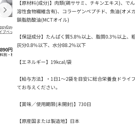
【原材料(成分)】肉類(鶏ササミ、チキンエキス)、で
溶性食物繊維含有)、コラーゲンペプチド、魚油(オメガ
鎖脂肪酸油(MCTオイル)
ppyDays 2wayド
獣医師開発 ニオイ
デオトイレ 飛び散
無添加良品 
イブベッド グレ
をとる砂専用 猫ト
らない消臭・抗菌サ
ムデンタルコ
【保証成分】たんぱく質5.8％以上、脂質0.3％以上、粗
イレ ナチュラルグ
ンド 4L
ぐるぐるボー
レー
…
灰分0.8％以下、水分88.2％以下
,890円
1,550円
1,320円
470円
送料別・税込)
(送料別・税込)
(送料別・税込)
(送料別・税込
【エネルギー】19kcal/袋
【給与方法】・1日1～2袋を目安に総合栄養食ドライ
てお与えください。
【賞味／使用期限(未開封)】730日
【原産国または製造地】日本