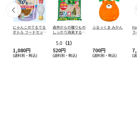
にゃんこのでるでる
森林からの贈りもの
ふるっくま みかん
Ha
ボトル フードセッ
しっかり消臭するひ
ラ
ト
のきの猫砂 7L
ー
5.0
（1）
1,080円
520円
700円
7
(送料別・税込)
(送料別・税込)
(送料別・税込)
(