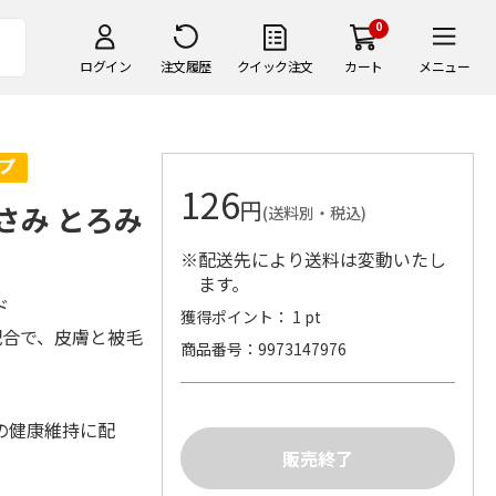
0
ログイン
注文履歴
クイック注文
カート
メニュー
126
円
ささみ とろみ
(送料別・税込)
※配送先により送料は変動いたし
ます。
ド
獲得ポイント： 1 pt
配合で、皮膚と被毛
商品番号
9973147976
の健康維持に配