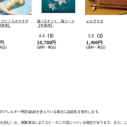
 ひとくちおかき汐
選べるギフト 海コース
よもぎそば
慶事用】
【弔事用】
4.4
（5）
5.0
（2）
0円
10,780円
1,400円
税込)
(送料・税込)
(送料・税込)
のアレルギー特定8品目を含んでいる場合に品目名を表示します。
も含む）は、漁獲漁法によりエビ・カニが混じっている場合があります。また、こ