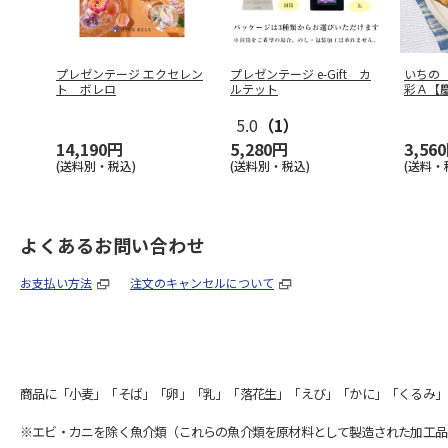
プレゼンテージ エクセレン
プレゼンテージ e-Gift カ
いちの
ト ボレロ
ルテット
彩Ａ【
5.0
（1）
14,190円
5,280円
3,56
(送料別・税込)
(送料別・税込)
(送料・
よくあるお問い合わせ
お支払い方法
注文のキャンセルについて
商品に「小麦」「そば」「卵」「乳」「落花生」「えび」「かに」「くるみ」
※エビ・カニを除く魚介類（これらの魚介類を原材料として製造された加工品