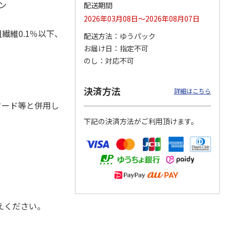
ン
配送期間
2026年03月08日～2026年08月07日
繊維0.1％以下、
配送方法
ゆうパック
カムカ
銀のスプーン パウ
ペット線香 虹のか
CIAO 香り立つクラ
お届け日
指定不可
ーン
チ 健康に育つ子ね
なた フルーティフ
ンキー ちゅ～る和
のし
対応不可
ン型 S
こ用 まぐろ・かつ
ローラルの香り
えBOX とりささ
…
おに
…
120円
590円
380円
決済方法
詳細はこちら
)
(送料別・税込)
(送料別・税込)
(送料別・税込)
フード等と併用し
下記の決済方法がご利用頂けます。
えください。