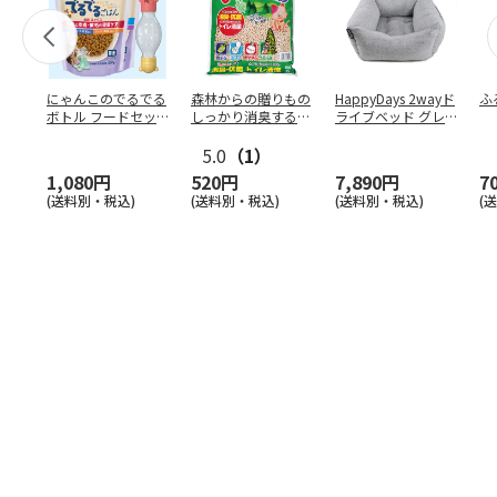
にゃんこのでるでる
森林からの贈りもの
HappyDays 2wayド
ふ
ボトル フードセッ
しっかり消臭するひ
ライブベッド グレ
ト
のきの猫砂 7L
ー
5.0
（1）
1,080円
520円
7,890円
7
(送料別・税込)
(送料別・税込)
(送料別・税込)
(