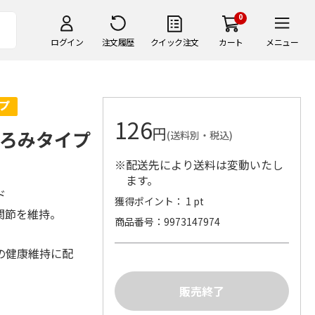
0
ログイン
注文履歴
クイック注文
カート
メニュー
126
円
 とろみタイプ
(送料別・税込)
※配送先により送料は変動いたし
ます。
ド
獲得ポイント： 1 pt
関節を維持。
商品番号
9973147974
の健康維持に配
。