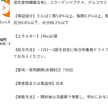
溶性食物繊維含有)、コラーゲンペプチド、グルコサミ
【保証成分】たんぱく質5.8％以上、脂質0.3％以上、粗
るっくま みかん
デオトイレ 飛び散
獣医師開発 ニオイ
無添加良品 
灰分0.8％以下、水分88.2％以下
らない消臭・抗菌サ
をとる砂専用 猫ト
ムデンタルコ
ンド 4L
イレ ナチュラルグ
ぐるぐるボー
レー
…
【エネルギー】19kcal/袋
00円
1,320円
1,550円
470円
送料別・税込)
(送料別・税込)
(送料別・税込)
(送料別・税込
【給与方法】・1日1～2袋を目安に総合栄養食ドライ
てお与えください。
【賞味／使用期限(未開封)】730日
【原産国または製造地】日本
【保管方法】・開封後は冷蔵庫で保管し、早めにお与