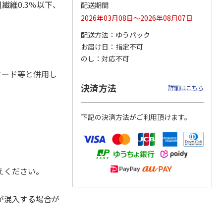
繊維0.3％以下、
配送期間
2026年03月08日～2026年08月07日
配送方法
ゆうパック
カムカ
銀のスプーン パウ
ペット線香 虹のか
CIAO 香り立つクラ
お届け日
指定不可
ーン
チ 健康に育つ子ね
なた フルーティフ
ンキー ちゅ～る和
のし
対応不可
ン型 S
こ用 まぐろ・かつ
ローラルの香り
えBOX とりささ
…
おに
…
フード等と併用し
120円
590円
380円
決済方法
詳細はこちら
)
(送料別・税込)
(送料別・税込)
(送料別・税込)
下記の決済方法がご利用頂けます。
えください。
が混入する場合が