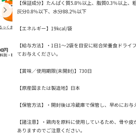
【保証成分】たんぱく質5.8％以上、脂質0.3％以上、粗
灰分0.8％以下、水分88.2％以下
るっくま みかん
デオトイレ 飛び散
獣医師開発 ニオイ
無添加良品 
【エネルギー】19kcal/袋
らない消臭・抗菌サ
をとる砂専用 猫ト
ムデンタルコ
ンド 4L
イレ ナチュラルグ
ぐるぐるボー
レー
…
【給与方法】・1日1～2袋を目安に総合栄養食ドライ
00円
1,320円
1,550円
470円
てお与えください。
送料別・税込)
(送料別・税込)
(送料別・税込)
(送料別・税込
【賞味／使用期限(未開封)】730日
【原産国または製造地】日本
【保管方法】・開封後は冷蔵庫で保管し、早めにお与
【諸注意】・鶏肉を原料に使用しているため、骨や皮
ありますのでご注意ください。