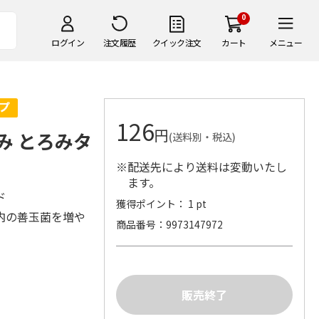
0
ログイン
注文履歴
クイック注文
カート
メニュー
126
円
さみ とろみタ
(送料別・税込)
※配送先により送料は変動いたし
ます。
ド
獲得ポイント： 1 pt
内の善玉菌を増や
商品番号
9973147972
。