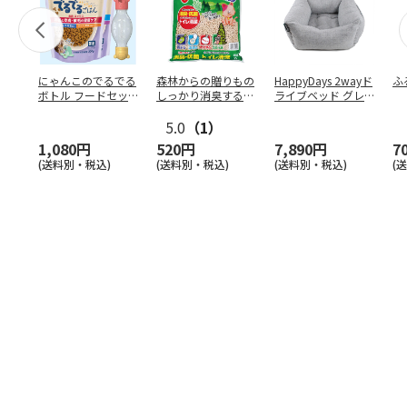
にゃんこのでるでる
森林からの贈りもの
HappyDays 2wayド
ふ
ボトル フードセッ
しっかり消臭するひ
ライブベッド グレ
ト
のきの猫砂 7L
ー
5.0
（1）
1,080円
520円
7,890円
7
(送料別・税込)
(送料別・税込)
(送料別・税込)
(