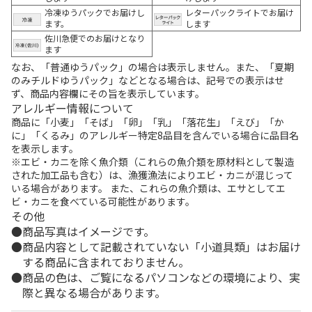
冷凍ゆうパックでお届けし
レターパックライトでお届け
ます。
します
佐川急便でのお届けとなり
ます
なお、「普通ゆうパック」の場合は表示しません。また、「夏期
のみチルドゆうパック」などとなる場合は、記号での表示はせ
ず、商品内容欄にその旨を表示しています。
アレルギー情報について
商品に「小麦」「そば」「卵」「乳」「落花生」「えび」「か
に」「くるみ」のアレルギー特定8品目を含んでいる場合に品目名
を表示します。
※エビ・カニを除く魚介類（これらの魚介類を原材料として製造
された加工品も含む）は、漁獲漁法によりエビ・カニが混じって
いる場合があります。 また、これらの魚介類は、エサとしてエ
ビ・カニを食べている可能性があります。
その他
商品写真はイメージです。
商品内容として記載されていない「小道具類」はお届け
する商品に含まれておりません。
商品の色は、ご覧になるパソコンなどの環境により、実
際と異なる場合があります。