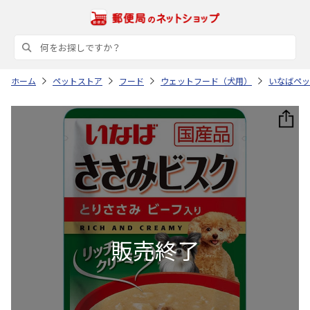
ホーム
ペットストア
フード
ウェットフード（犬用）
いなばペッ