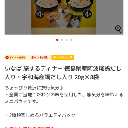
1
2
3
4
いなば 旅するディナー 徳島県産阿波尾鶏だし
入り・宇和海産鯛だし入り 20g×8袋
ちょっぴり贅沢に旅行気分♪
・全国ご当地こだわりの味を使用した、旅気分を味わえる
ミニパウチです。
・2種類楽しめるバラエティパック