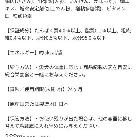
鶏肉(ささみ)、野菜類(人参、いんげん、かぼちゃ)、鯛エ
キス、増粘安定剤(加工でん粉、増粘多糖類)、ビタミン
E、紅麹色素
【保証成分】たんぱく質4.0％以上、脂質0.1％以上、粗繊
維0.4％以下、灰分0.5％以下、水分95.0％以下
【エネルギー】約5kcal/袋
【給与方法】・愛犬の体重に応じて商品記載の表を目安に
総合栄養食と一緒にお与えください。
【賞味／使用期限(未開封)】24ヶ月
【原産国または製造地】日本
【保管方法】・お使い残りが出た場合は、他の容器に移し
替えて冷蔵庫に入れ早めにお与えください。
288