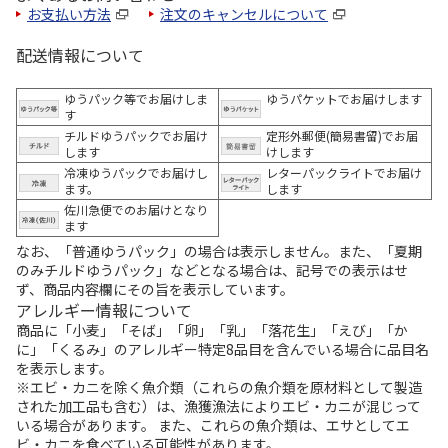
お支払い方法
注文のキャンセルについて
配送情報について
ゆうパック等でお届けしま
ゆうパケットでお届けします
す
チルドゆうパックでお届け
定形外郵便(簡易書留)でお届
します
けします
冷凍ゆうパックでお届けし
レターパックライトでお届け
ます。
します
佐川急便でのお届けとなり
ます
なお、「普通ゆうパック」の場合は表示しません。また、「夏期
のみチルドゆうパック」などとなる場合は、記号での表示はせ
ず、商品内容欄にその旨を表示しています。
アレルギー情報について
商品に「小麦」「そば」「卵」「乳」「落花生」「えび」「か
に」「くるみ」のアレルギー特定8品目を含んでいる場合に品目名
を表示します。
※エビ・カニを除く魚介類（これらの魚介類を原材料として製造
された加工品も含む）は、漁獲漁法によりエビ・カニが混じって
いる場合があります。 また、これらの魚介類は、エサとしてエ
ビ・カニを食べている可能性があります。