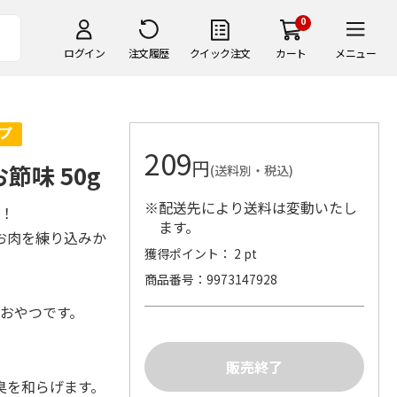
0
ログイン
注文履歴
クイック注文
カート
メニュー
209
円
節味 50g
(送料別・税込)
※配送先により送料は変動いたし
つ！
ます。
お肉を練り込みか
獲得ポイント： 2 pt
商品番号
9973147928
のおやつです。
臭を和らげます。