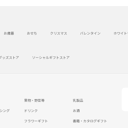
お歳暮
おせち
クリスマス
バレンタイン
ホワイト
グッズストア
ソーシャルギフトストア
果物・野菜等
乳製品
シング
ドリンク
お酒
フラワーギフト
書籍・カタログギフト