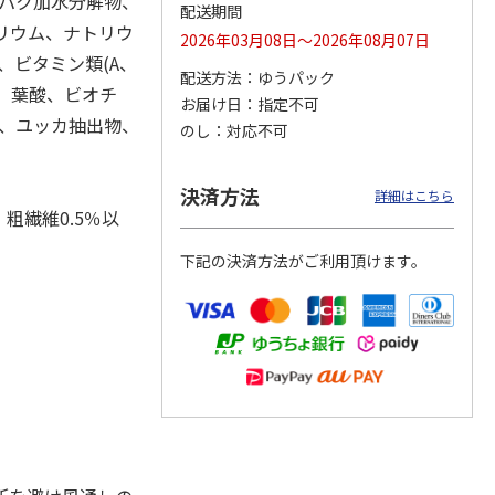
ンパク加水分解物、
配送期間
カリウム、ナトリウ
2026年03月08日～2026年08月07日
、ビタミン類(A、
配送方法
ゆうパック
6、葉酸、ビオチ
カムカ
銀のスプーン パウ
ペット線香 虹のか
CIAO 香り立つクラ
お届け日
指定不可
ーン
チ 健康に育つ子ね
なた フルーティフ
ンキー ちゅ～る和
剤、ユッカ抽出物、
のし
対応不可
ン型 S
こ用 まぐろ・かつ
ローラルの香り
えBOX とりささ
…
おに
…
120円
590円
380円
決済方法
詳細はこちら
)
(送料別・税込)
(送料別・税込)
(送料別・税込)
、粗繊維0.5％以
下記の決済方法がご利用頂けます。