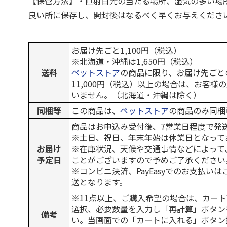
【保管方法】・直射日光の当たる場所、湿気の多い場
良い所に保存し、開封後はなるべく早くお与えくださ
お届け先ごと1,100円（税込）
※北海道・沖縄は1,650円（税込）
送料
ペットストア
の商品に限り、お届け先ごと
11,000円（税込）以上の場合は、お客様
いません。（北海道・沖縄は除く）
同梱等
この商品は、
ペットストア
の商品のみ同梱
商品はお申込み受付後、7営業日程度で発
※土日、祝日、年末年始は休業日となって
お届け
※在庫状況、天候や交通事情などによって
予定日
ことがございますので予めご了承ください
※コンビニ決済、PayEasyでのお支払い
送となります。
※11点以上、ご購入希望の場合は、カート
選択、必要数量を入力し「再計算」ボタン
備考
い。当画面での「カートに入れる」ボタン