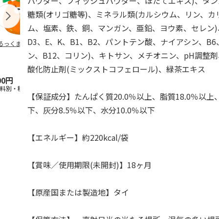
パウダー、フィッシュパウダー、ほたてエキス)、タ
糖類(オリゴ糖等)、ミネラル類(カルシウム、リン、
ム、塩素、鉄、銅、マンガン、亜鉛、ヨウ素、セレン)
D3、E、K、B1、B2、パントテン酸、ナイアシン、B
るっくま みかん
デオトイレ 飛び散
獣医師開発 ニオイ
無添加良品 
らない消臭・抗菌サ
をとる砂専用 猫ト
ムデンタルコ
ン、B12、コリン)、キトサン、メチオニン、pH調整
ンド 4L
イレ ナチュラルグ
ぐるぐるボー
レー
…
酸化防止剤(ミックストコフェロール)、緑茶エキス
00円
1,320円
1,550円
470円
送料別・税込)
(送料別・税込)
(送料別・税込)
(送料別・税込
【保証成分】たんぱく質20.0％以上、脂質18.0％以上
下、灰分8.5％以下、水分10.0％以下
【エネルギー】約220kcal/袋
【賞味／使用期限(未開封)】18ヶ月
【原産国または製造地】タイ