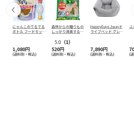
にゃんこのでるでる
森林からの贈りもの
HappyDays 2wayド
ふ
ボトル フードセッ
しっかり消臭するひ
ライブベッド グレ
ト
のきの猫砂 7L
ー
5.0
（1）
1,080円
520円
7,890円
7
(送料別・税込)
(送料別・税込)
(送料別・税込)
(