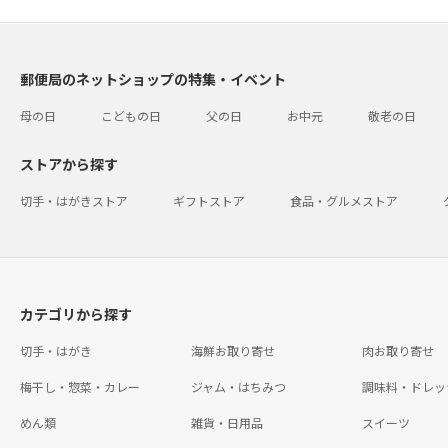
郵便局のネットショップの特集・イベント
母の日
こどもの日
父の日
お中元
敬老の日
ストアから探す
切手・はがきストア
ギフトストア
食品・グルメストア
カテゴリから探す
切手・はがき
海鮮お取り寄せ
肉お取り寄せ
梅干し・惣菜・カレー
ジャム・はちみつ
調味料・ドレッ
めん類
雑貨・日用品
スイーツ