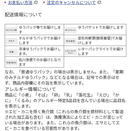
お支払い方法
注文のキャンセルについて
配送情報について
ゆうパック等でお届けしま
ゆうパケットでお届けします
す
チルドゆうパックでお届け
定形外郵便(簡易書留)でお届
します
けします
冷凍ゆうパックでお届けし
レターパックライトでお届け
ます。
します
佐川急便でのお届けとなり
ます
なお、「普通ゆうパック」の場合は表示しません。また、「夏期
のみチルドゆうパック」などとなる場合は、記号での表示はせ
ず、商品内容欄にその旨を表示しています。
アレルギー情報について
商品に「小麦」「そば」「卵」「乳」「落花生」「えび」「か
に」「くるみ」のアレルギー特定8品目を含んでいる場合に品目名
を表示します。
※エビ・カニを除く魚介類（これらの魚介類を原材料として製造
された加工品も含む）は、漁獲漁法によりエビ・カニが混じって
いる場合があります。 また、これらの魚介類は、エサとしてエ
ビ・カニを食べている可能性があります。