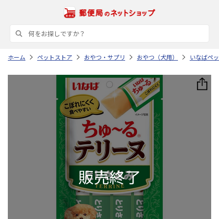
ホーム
ペットストア
おやつ・サプリ
おやつ（犬用）
いなばペッ