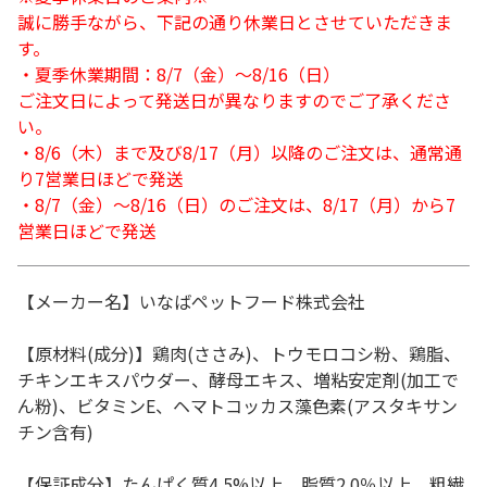
誠に勝手ながら、下記の通り休業日とさせていただきま
す。
・夏季休業期間：8/7（金）～8/16（日）
ご注文日によって発送日が異なりますのでご了承くださ
い。
・8/6（木）まで及び8/17（月）以降のご注文は、通常通
り7営業日ほどで発送
・8/7（金）～8/16（日）のご注文は、8/17（月）から7
営業日ほどで発送
【メーカー名】いなばペットフード株式会社
【原材料(成分)】鶏肉(ささみ)、トウモロコシ粉、鶏脂、
チキンエキスパウダー、酵母エキス、増粘安定剤(加工で
ん粉)、ビタミンE、ヘマトコッカス藻色素(アスタキサン
チン含有)
【保証成分】たんぱく質4.5%以上、脂質2.0％以上、粗繊