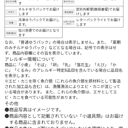
す
チルドゆうパックでお届け
定形外郵便(簡易書留)でお届
します
けします
冷凍ゆうパックでお届けし
レターパックライトでお届け
ます。
します
佐川急便でのお届けとなり
ます
なお、「普通ゆうパック」の場合は表示しません。また、「夏期
のみチルドゆうパック」などとなる場合は、記号での表示はせ
ず、商品内容欄にその旨を表示しています。
アレルギー情報について
商品に「小麦」「そば」「卵」「乳」「落花生」「えび」「か
に」「くるみ」のアレルギー特定8品目を含んでいる場合に品目名
を表示します。
※エビ・カニを除く魚介類（これらの魚介類を原材料として製造
された加工品も含む）は、漁獲漁法によりエビ・カニが混じって
いる場合があります。 また、これらの魚介類は、エサとしてエ
ビ・カニを食べている可能性があります。
その他
商品写真はイメージです。
商品内容として記載されていない「小道具類」はお届け
する商品に含まれておりません。