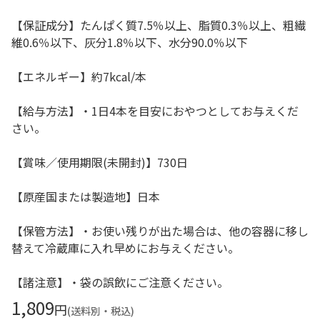
【保証成分】たんぱく質7.5％以上、脂質0.3％以上、粗繊
維0.6％以下、灰分1.8％以下、水分90.0％以下
【エネルギー】約7kcal/本
【給与方法】・1日4本を目安におやつとしてお与えくだ
さい。
【賞味／使用期限(未開封)】730日
【原産国または製造地】日本
【保管方法】・お使い残りが出た場合は、他の容器に移し
替えて冷蔵庫に入れ早めにお与えください。
【諸注意】・袋の誤飲にご注意ください。
1,809
円
(送料別・税込)