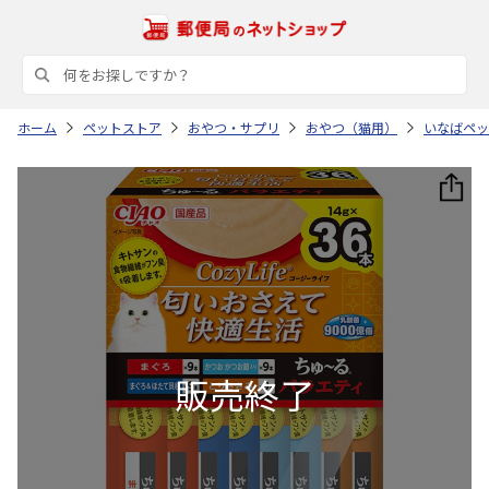
ホーム
ペットストア
おやつ・サプリ
おやつ（猫用）
いなばペッ