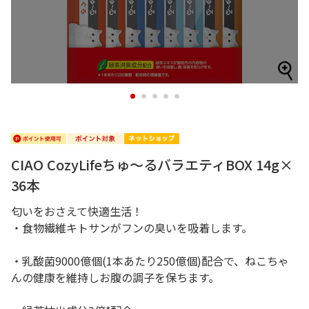
1
2
3
4
5
CIAO CozyLifeちゅ～るバラエティBOX 14g×
36本
匂いをおさえて快適生活！
・食物繊維キトサンがフンの臭いを吸着します。
・乳酸菌9000億個(1本あたり250億個)配合で、ねこちゃ
んの健康を維持しお腹の調子を保ちます。