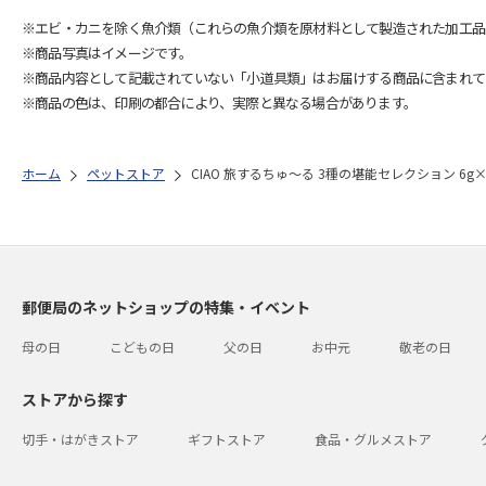
※エビ・カニを除く魚介類（これらの魚介類を原材料として製造された加工品
※商品写真はイメージです。
※商品内容として記載されていない「小道具類」はお届けする商品に含まれて
※商品の色は、印刷の都合により、実際と異なる場合があります。
ホーム
ペットストア
CIAO 旅するちゅ～る 3種の堪能セレクション 6g×
郵便局のネットショップの特集・イベント
母の日
こどもの日
父の日
お中元
敬老の日
ストアから探す
切手・はがきストア
ギフトストア
食品・グルメストア