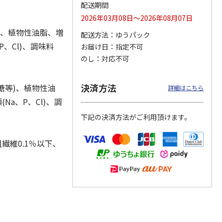
配送期間
2026年03月08日～2026年08月07日
)、植物性油脂、増
配送方法
ゆうパック
カムカ
銀のスプーン パウ
ペット線香 虹のか
CIAO 香り立つクラ
、Cl)、調味料
お届け日
指定不可
ーン
チ 健康に育つ子ね
なた フルーティフ
ンキー ちゅ～る和
のし
対応不可
ン型 S
こ用 まぐろ・かつ
ローラルの香り
えBOX とりささ
…
おに
…
120円
590円
380円
決済方法
糖等)、植物性油
詳細はこちら
)
(送料別・税込)
(送料別・税込)
(送料別・税込)
a、P、Cl)、調
下記の決済方法がご利用頂けます。
繊維0.1％以下、