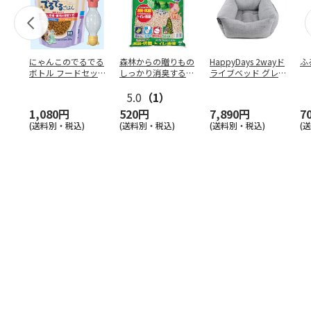
にゃんこのでるでる
森林からの贈りもの
HappyDays 2wayド
ふ
ボトル フードセッ
しっかり消臭するひ
ライブベッド グレ
ト
のきの猫砂 7L
ー
5.0
（1）
1,080円
520円
7,890円
7
(送料別・税込)
(送料別・税込)
(送料別・税込)
(