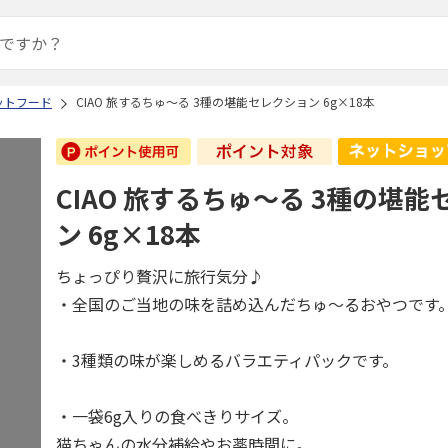
ットフード
CIAO 旅するちゅ～る 3種の堪能セレクション 6g×18本
CIAO 旅するちゅ～る 3種の堪
ン 6g×18本
ちょっぴり贅沢に旅行気分♪
・全国のご当地の味を詰め込んだちゅ～るおやつです
・3種類の味が楽しめるバラエティパックです。
・一袋6g入りの食べきりサイズ。
猫ちゃんの水分補給やお薬時間に。