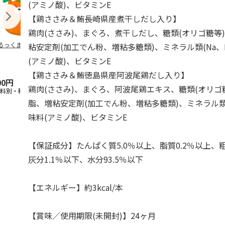
(アミノ酸)、ビタミンE
【鶏ささみ＆鮪長崎県産煮干しだし入り】
鶏肉(ささみ)、まぐろ、煮干しだし、糖類(オリゴ糖等
るっくま みかん
デオトイレ 飛び散
獣医師開発 ニオイ
無添加良品 
粘安定剤(加工でん粉、増粘多糖類)、ミネラル類(Na、P
らない消臭・抗菌サ
をとる砂専用 猫ト
ムデンタルコ
(アミノ酸)、ビタミンE
ンド 4L
イレ ナチュラルグ
ぐるぐるボー
レー
…
【鶏ささみ＆鮪徳島県産阿波尾鶏だし入り】
00円
1,320円
1,550円
470円
鶏肉(ささみ)、まぐろ、阿波尾鶏エキス、糖類(オリゴ
送料別・税込)
(送料別・税込)
(送料別・税込)
(送料別・税込
脂、増粘安定剤(加工でん粉、増粘多糖類)、ミネラル類(N
味料(アミノ酸)、ビタミンE
【保証成分】たんぱく質5.0％以上、脂質0.2％以上、粗
灰分1.1％以下、水分93.5％以下
【エネルギー】約3kcal/本
【賞味／使用期限(未開封)】24ヶ月