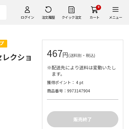
0
ログイン
注文履歴
クイック注文
カート
メニュー
467
円
能セレクショ
(送料別・税込)
※配送先により送料は変動いたし
ます。
獲得ポイント： 4 pt
。
商品番号
9973147904