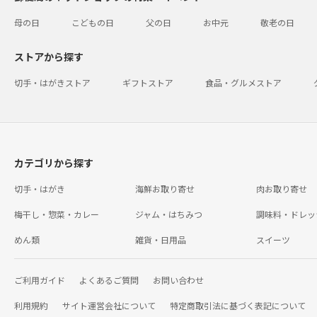
母の日
こどもの日
父の日
お中元
敬老の日
ストアから探す
切手・はがきストア
ギフトストア
食品・グルメストア
カテゴリから探す
切手・はがき
海鮮お取り寄せ
肉お取り寄せ
梅干し・惣菜・カレー
ジャム・はちみつ
調味料・ドレッ
めん類
雑貨・日用品
スイーツ
ご利用ガイド
よくあるご質問
お問い合わせ
利用規約
サイト運営会社について
特定商取引法に基づく表記について