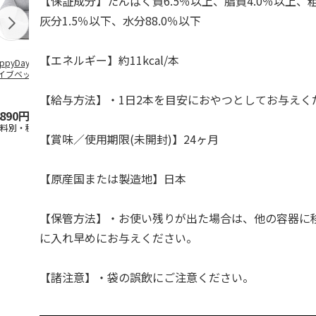
【保証成分】たんぱく質6.5％以上、脂質4.0％以上、粗
灰分1.5％以下、水分88.0％以下
【エネルギー】約11kcal/本
ppyDays 2wayド
獣医師開発 ニオイ
デオトイレ 飛び散
無添加良品 
イブベッド グレ
をとる砂専用 猫ト
らない消臭・抗菌サ
ムデンタルコ
イレ ナチュラルグ
ンド 4L
ぐるぐるボー
レー
…
【給与方法】・1日2本を目安におやつとしてお与えく
,890円
1,550円
1,320円
470円
送料別・税込)
(送料別・税込)
(送料別・税込)
(送料別・税込
【賞味／使用期限(未開封)】24ヶ月
【原産国または製造地】日本
【保管方法】・お使い残りが出た場合は、他の容器に
に入れ早めにお与えください。
【諸注意】・袋の誤飲にご注意ください。