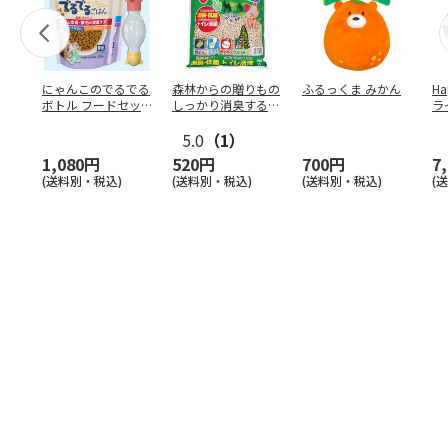
にゃんこのでるでる
森林からの贈りもの
ふるっくま みかん
Ha
ボトル フードセッ
しっかり消臭するひ
ラ
ト
のきの猫砂 7L
ー
5.0
（1）
1,080円
520円
700円
7
(送料別・税込)
(送料別・税込)
(送料別・税込)
(