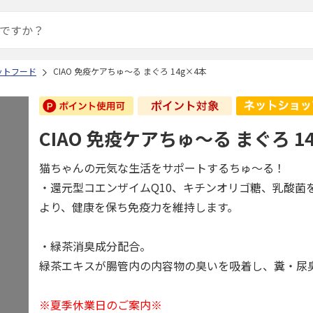
ットフード
CIAO 免疫ケアちゅ～る まぐろ 14g×4本
CIAO 免疫ケアちゅ～る まぐろ 1
猫ちゃんの元気な生活をサポートするちゅ～る！
・還元型コエンザイムQ10、キチンオリゴ糖、乳酸菌
より、健康を保ち免疫力を維持します。
・緑茶消臭成分配合。
緑茶エキスが腸管内の内容物の臭いを吸着し、糞・尿
※夏季休業日のご案内※