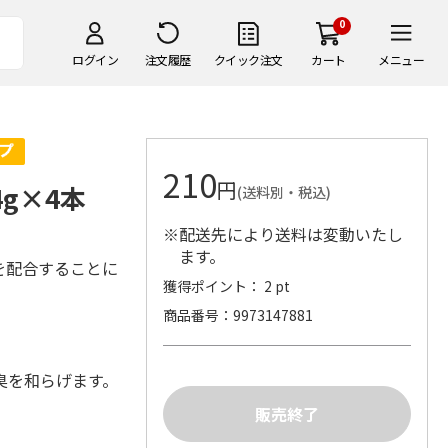
0
ログイン
注文履歴
クイック注文
カート
メニュー
210
円
4g×4本
(送料別・税込)
※配送先により送料は変動いたし
ます。
を配合することに
獲得ポイント： 2 pt
商品番号
9973147881
臭を和らげます。