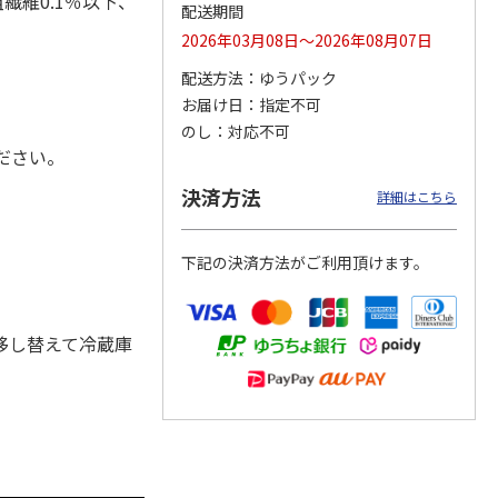
繊維0.1％以下、
配送期間
2026年03月08日～2026年08月07日
配送方法
ゆうパック
カムカ
銀のスプーン パウ
ペット線香 虹のか
CIAO 香り立つクラ
お届け日
指定不可
ーン
チ 健康に育つ子ね
なた フルーティフ
ンキー ちゅ～る和
のし
対応不可
ン型 S
こ用 まぐろ・かつ
ローラルの香り
えBOX とりささ
…
おに
…
ださい。
120円
590円
380円
決済方法
詳細はこちら
)
(送料別・税込)
(送料別・税込)
(送料別・税込)
下記の決済方法がご利用頂けます。
移し替えて冷蔵庫