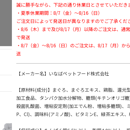
誠に勝手ながら、下記の通り休業日とさせていただき
・夏季休業期間：8/7（金）～8/16（日）
ご注文日によって発送日が異なりますのでご了承くだ
・8/6（木）まで及び8/17（月）以降のご注文は、通
で発送
・8/7（金）～8/16（日）のご注文は、8/17（月）
送
【メーカー名】いなばペットフード株式会社
【原材料(成分)】まぐろ、まぐろエキス、鶏脂、還元型
加工食品、タンパク加水分解物、糖類(キチンオリゴ糖
殺菌乳酸菌、増粘安定剤(加エでん粉、増粘多糖類)、ミ
P、Cl)、調味料(アミノ酸)、ビタミンE、緑茶エキス