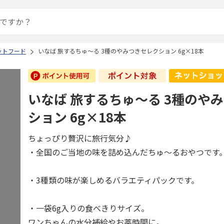
ットフード
いなば 旅するちゅ～る 3種のやみつきセレクション 6g×18本
いなば 旅するちゅ～る 3種のや
ション 6g×18本
ちょっぴり贅沢に旅行気分♪
・全国のご当地の味を詰め込んだちゅ～るおやつです
・3種類の味が楽しめるバラエティパックです。
・一袋6g入りの食べきりサイズ。
ワンちゃんの水分補給やお薬時間に。