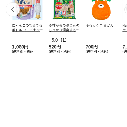
にゃんこのでるでる
森林からの贈りもの
ふるっくま みかん
Ha
ボトル フードセッ
しっかり消臭するひ
ラ
ト
のきの猫砂 7L
ー
5.0
（1）
1,080円
520円
700円
7
(送料別・税込)
(送料別・税込)
(送料別・税込)
(