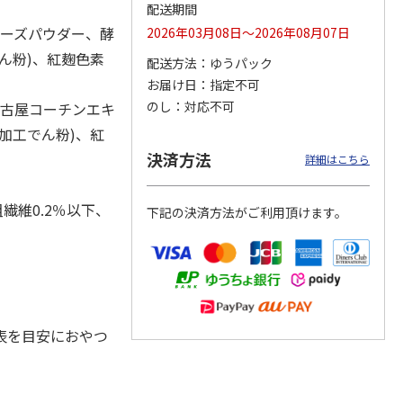
配送期間
チーズパウダー、酵
2026年03月08日～2026年08月07日
ん粉)、紅麹色素
配送方法
ゆうパック
カムカ
銀のスプーン パウ
ペット線香 虹のか
CIAO 香り立つクラ
お届け日
指定不可
ーン
チ 健康に育つ子ね
なた フルーティフ
ンキー ちゅ～る和
のし
対応不可
名古屋コーチンエキ
ン型 S
こ用 まぐろ・かつ
ローラルの香り
えBOX とりささ
…
おに
…
加工でん粉)、紅
120円
590円
380円
決済方法
詳細はこちら
)
(送料別・税込)
(送料別・税込)
(送料別・税込)
繊維0.2％以下、
下記の決済方法がご利用頂けます。
表を目安におやつ