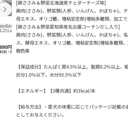
[鶏ささみ＆野菜北海道産チェダーチーズ味]
鶏肉(ささみ)、野菜類(人参、いんげん、かぼちゃ)、
母エキス、オリゴ糖、増粘安定剤(増粘多糖類、加工で
ppyDays 2wayド
獣医師開発 ニオイ
デオトイレ 飛び散
無添加良品 
[鶏ささみ＆野菜愛知県産名古屋コーチンだし入り]
イブベッド グレ
をとる砂専用 猫ト
らない消臭・抗菌サ
ムデンタルコ
鶏肉(ささみ)、野菜類(人参、いんげん、かぼちゃ)、
イレ ナチュラルグ
ンド 4L
ぐるぐるボー
レー
…
ス、酵母エキス、オリゴ糖、増粘安定剤(増粘多糖類、
,890円
1,550円
1,320円
470円
麹色素
送料別・税込)
(送料別・税込)
(送料別・税込)
(送料別・税込
【保証成分】たんぱく質4.5％以上、脂質0.2％以上、粗
灰分1.0％以下、水分93.5％以下
【エネルギー】【3種共通】約3kcal/本
【給与方法】・愛犬の体重に応じてパッケージ記載の
としてお与えください。