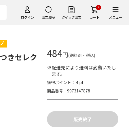
0
ログイン
注文履歴
クイック注文
カート
メニュー
484
円
みつきセレク
(送料別・税込)
※配送先により送料は変動いたし
ます。
獲得ポイント： 4 pt
。
商品番号
9973147878